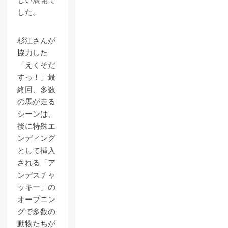
しい展開で
した。
杉江さんが
協力した
「えくそだ
すっ！」最
終回、多数
の馬が走る
シーンは、
後に特殊エ
ンディング
として挿入
される「ア
ンデスチャ
ッキー」の
オープニン
グで多数の
動物たちが