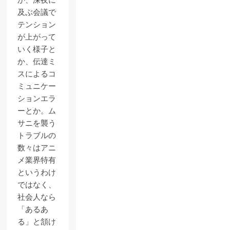
か、深夜に
及ぶ会議で
テンション
が上がって
いく様子と
か、伝達ミ
スによるコ
ミュニケー
ションエラ
ーとか。ム
サニを襲う
トラブルの
数々はアニ
メ業界特有
というわけ
ではなく、
社会人なら
「あるあ
る」と頷け