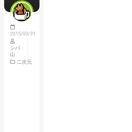
2015/03/31
シバ
山
二次元