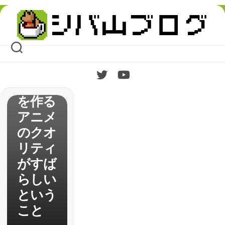
KO』
Skip
を全話
to
content
視聴し
たので
感想
アニメ
を作る
アニメ
のクオ
リティ
がすば
らしい
という
こと