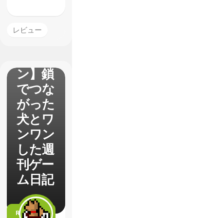
【アス
レビュー
トラル
チェイ
ン】鎖
でつな
がった
犬とワ
ンワン
した週
刊ゲー
ム日記
READ