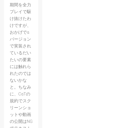
期間を全力
プレイで駆
け抜けたわ
けですが、
おかげでα
バージョン
で実装され
ているだい
たいの要素
には触れら
れたのでは
ないかな
と。ちなみ
に、CαTの
規約でスク
リーンショ
ットや動画
の公開はNG