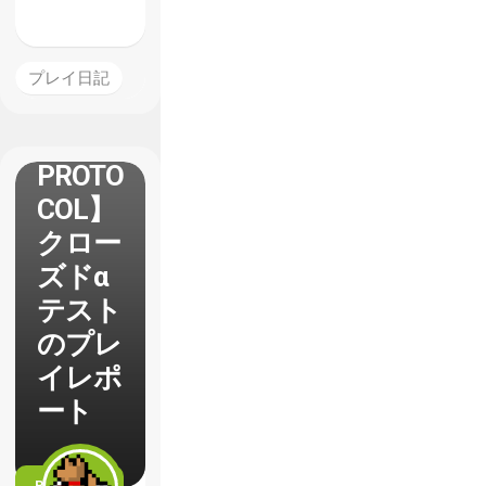
プレイ日記
【BLU
E
PROTO
COL】
クロー
ズドα
テスト
のプレ
イレポ
ート
READ