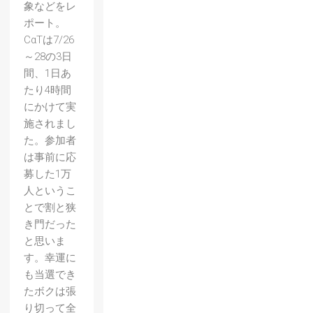
象などをレ
ポート。
CαTは7/26
～28の3日
間、1日あ
たり4時間
にかけて実
施されまし
た。参加者
は事前に応
募した1万
人というこ
とで割と狭
き門だった
と思いま
す。幸運に
も当選でき
たボクは張
り切って全