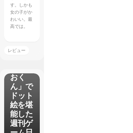
す。しかも
女の子がか
わいい。最
【Rive
高では。
r City
Girls】
和洋折
レビュー
衷の
「くに
おく
ん」で
ドット
絵を堪
能した
週刊ゲ
ーム日