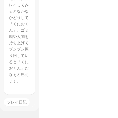
レイしてみ
るとなかな
かどうして
「くにおく
ん」。ゴミ
箱や人間を
【アス
持ち上げて
ブンブン振
トラル
り回してい
チェイ
ると「くに
ン】レ
おくん」だ
なぁと思え
ビュ
ます。
ー 鎖
で繋い
だ相棒
プレイ日記
ととも
に戦