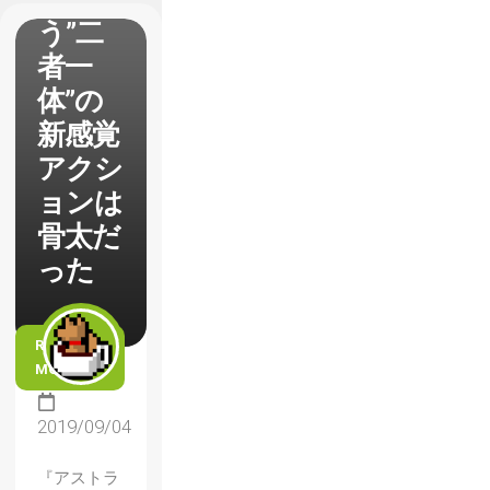
う”二
者一
体”の
新感覚
アクシ
ョンは
骨太だ
った
READ
MORE
2019/09/04
『アストラ