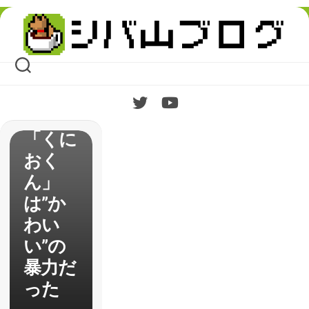
レビュ
Skip
ー キ
to
content
ュート
でポッ
プな現
代版
「くに
おく
ん」
は”か
わい
い”の
暴力だ
った