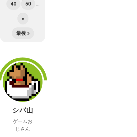
40
50
...
»
最後 »
シバ山
ゲームお
じさん