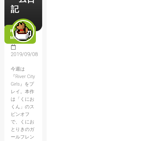
記
READ
MORE
2019/09/08
今週は
『River City
Girls』をプ
レイ。本作
は「くにお
くん」のス
ピンオフ
で、くにお
とりきのガ
ールフレン