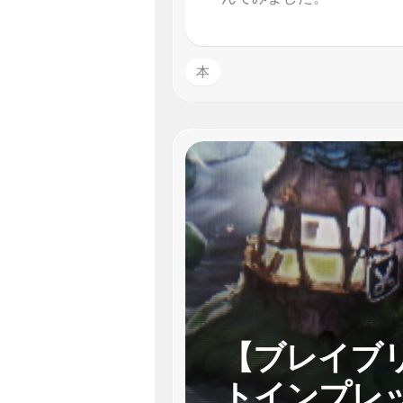
本
【ブレイブ
トインプレ