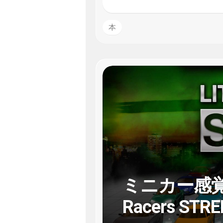
本
ミニカー感覚レ
Racers STR