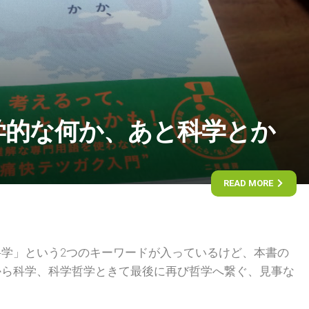
学的な何か、あと科学とか
READ MORE
学」という2つのキーワードが入っているけど、本書の
から科学、科学哲学ときて最後に再び哲学へ繋ぐ、見事な
。