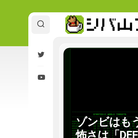
Skip
to
content
ゾンビはも
怖さは「DE