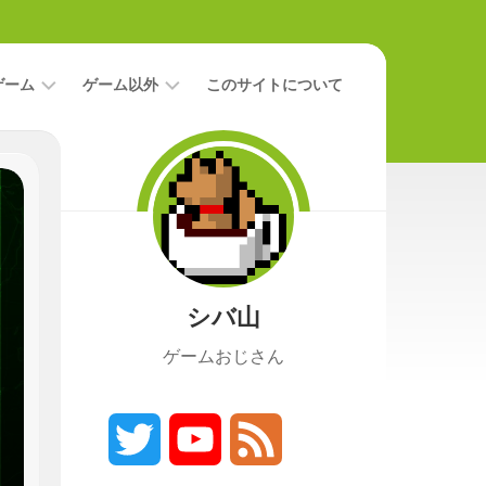
ゲーム
ゲーム以外
このサイトについて
レ
二
ビ
次
ュ
元
ー
本
攻
映
略
画
シバ山
ニ
ュ
ゲームおじさん
ー
ス
プ
レ
Twitter
YouTube
Feed
イ
日