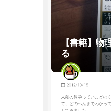
【書籍】物
る
2012/10/15
人類の科学っていまどの
て、どのへんまでわかっ
んでみました。