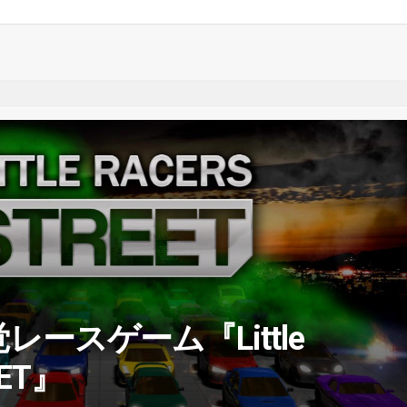
ースゲーム『Little
EET』