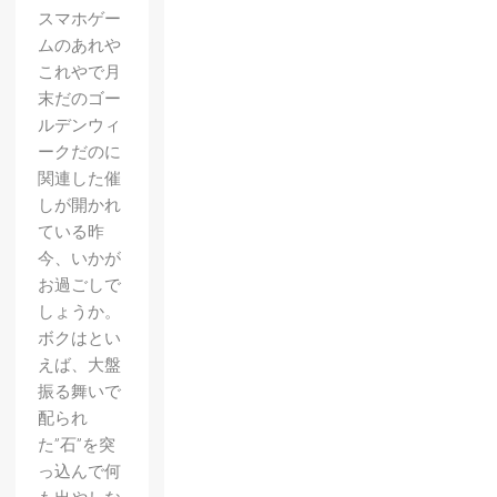
スマホゲー
ムのあれや
これやで月
末だのゴー
ルデンウィ
ークだのに
関連した催
しが開かれ
ている昨
今、いかが
お過ごしで
しょうか。
ボクはとい
えば、大盤
振る舞いで
配られ
た”石”を突
っ込んで何