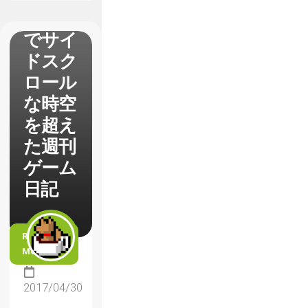
デン】
でサイ
ドスク
ロール
な時空
を超え
た週刊
ゲーム
日記
READ
MORE
2017/04/30