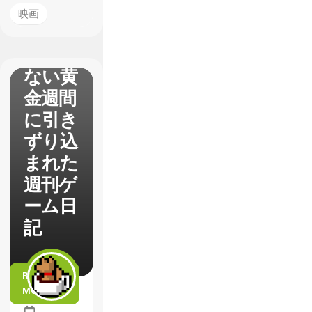
ンタジ
映画
ー】で
終わら
ない黄
金週間
に引き
ずり込
まれた
週刊ゲ
ーム日
記
READ
MORE