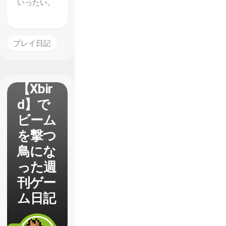
いったい。
プレイ日記
【Xbir
d】で
ビーム
を撃つ
鳥にな
った週
刊ゲー
ム日記