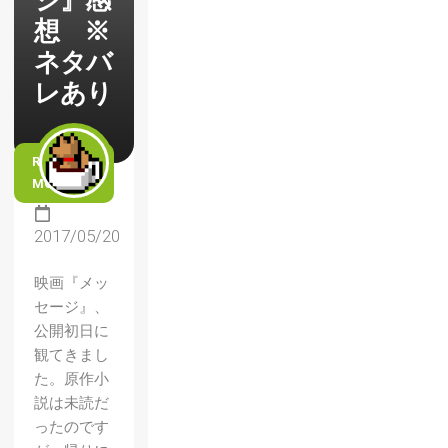
ジ』感
想 ※
ネタバ
レあり
READ
MORE
2017/05/20
映画『メッ
セージ』、
公開初日に
観てきまし
た。原作小
説は未読だ
ったのです