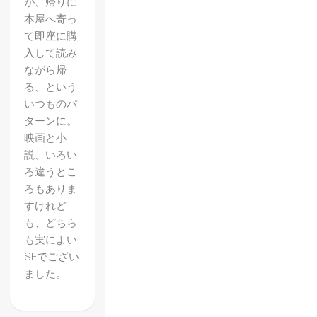
が、帰りに
本屋へ寄っ
て即座に購
入して読み
ながら帰
る、という
いつものパ
ターンに。
映画と小
説、いろい
ろ違うとこ
ろもありま
すけれど
も、どちら
も実によい
SFでござい
【グラ
ました。
ンブル
ーファ