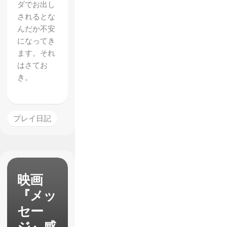
ダでお出し
されるとな
んだか不安
になってき
ます。それ
はさてお
き。
プレイ日記
映画
『メッ
セー