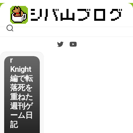
el
Skip
Knight
to
content
】で新
作感あ
ふれる
Specte
r
Knight
編で転
落死を
重ねた
週刊ゲ
ーム日
記