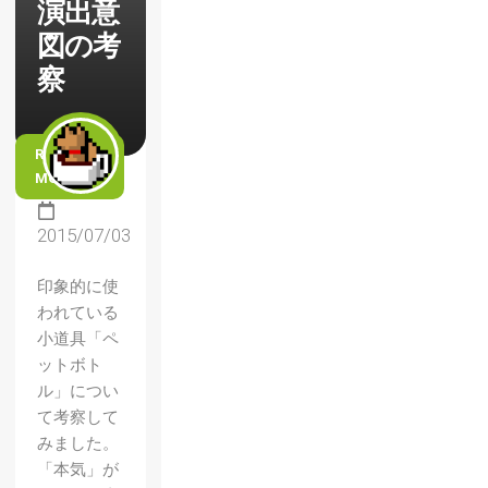
演出意
図の考
察
READ
MORE
2015/07/03
印象的に使
われている
小道具「ペ
ットボト
ル」につい
て考察して
みました。
「本気」が