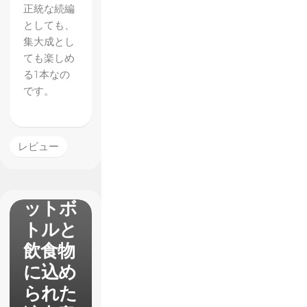
正統な続編
としても、
集大成とし
TVア
ても楽しめ
る1本なの
ニメ
です。
【響
け！ユ
ーフォ
レビュー
ニア
ム】ペ
ットボ
トルと
飲食物
に込め
られた