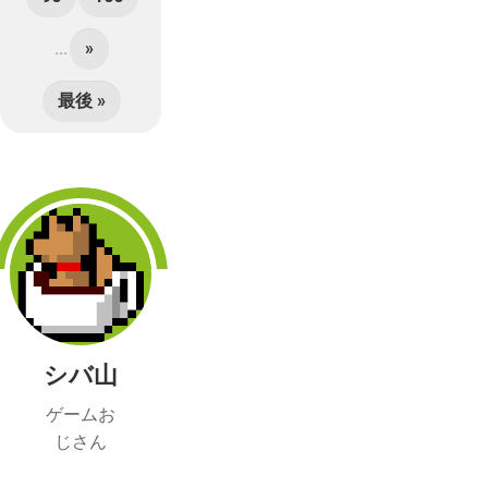
...
»
最後 »
シバ山
ゲームお
じさん