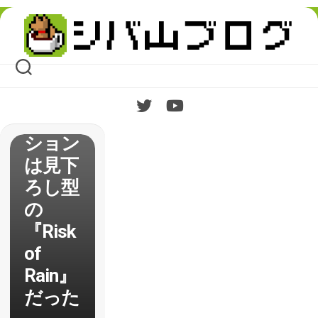
ポー
Skip
ト 高
to
content
難易度
なロー
グライ
クアク
ション
は見下
ろし型
の
『Risk
of
Rain』
だった