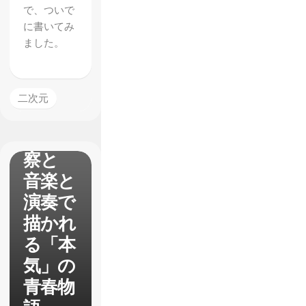
ニメ
で、ついで
に書いてみ
【響
ました。
け！ユ
ーフォ
ニア
二次元
ム】感
想と考
察と
音楽と
演奏で
描かれ
る「本
気」の
青春物