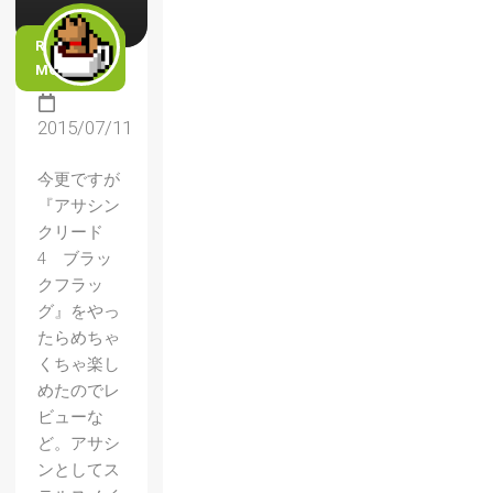
READ
MORE
2015/07/11
今更ですが
『アサシン
クリード
4 ブラッ
クフラッ
グ』をやっ
たらめちゃ
くちゃ楽し
めたのでレ
ビューな
ど。アサシ
ンとしてス