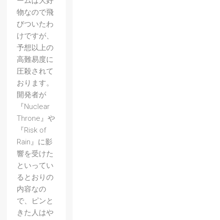
ームは大好
物なので飛
びついたわ
けですが、
予想以上の
高難易度に
圧殺されて
おります。
開発者が
『Nuclear
Throne』や
『Risk of
Rain』に影
【アサ
響を受けた
シンク
といってい
るとおりの
リード
内容なの
4 ブラ
で、ピンと
ックフ
きた人はや