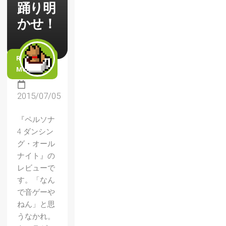
踊り明
かせ！
READ
MORE
2015/07/05
『ペルソナ
4 ダンシン
グ・オール
ナイト』の
レビューで
す。「なん
で音ゲーや
ねん」と思
うなかれ。