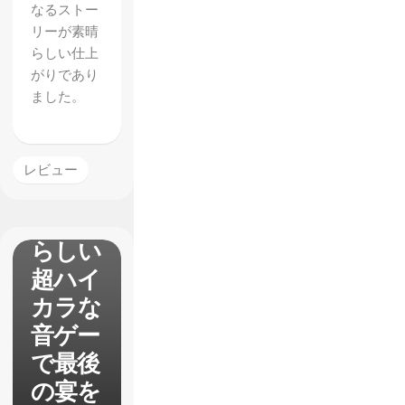
なるストー
ング・
リーが素晴
オール
らしい仕上
がりであり
ナイ
ました。
ト】レ
ビュ
ー
レビュー
「ペル
ソナ」
らしい
超ハイ
カラな
音ゲー
で最後
の宴を