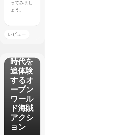
ってみまし
ラッ
ょう。
グ】レ
ビュー
カリブ
レビュー
の海賊
の黄金
時代を
追体験
するオ
ープン
ワール
ド海賊
アクシ
ョン