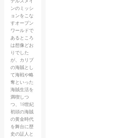
テルスメイ
ンのミッシ
ョンをこな
すオープン
ワールドで
あるところ
は想像どお
りでした
が、カリブ
の海賊とし
て海戦や略
奪といった
海賊生活を
満喫しつ
つ、18世紀
初頭の海賊
【ペル
の黄金時代
ソナ4
を舞台に歴
史の証人と
ダンシ