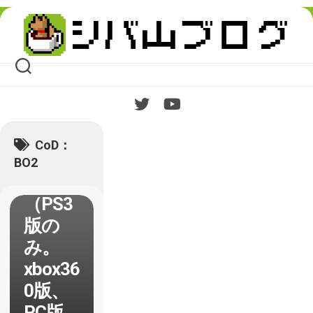
Skip
to
content
【CoD
：
BO2】
12月6
日配信
CoD：
のパッ
BO2
チ内容
（PS3
版の
み。
xbox36
0版、
PC版