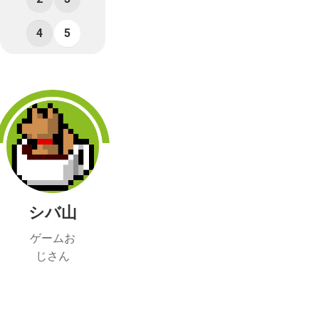
4
5
シバ山
ゲームお
じさん