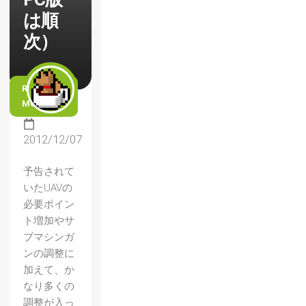
は順
次）
READ
MORE
2012/12/07
予告されて
いたUAVの
必要ポイン
ト増加やサ
ブマシンガ
ンの調整に
加えて、か
なり多くの
調整が入っ