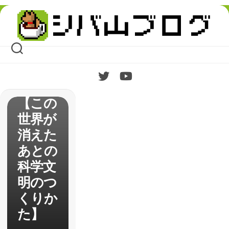
Skip
to
content
書籍
【この
世界が
消えた
あとの
科学文
明のつ
くりか
た】