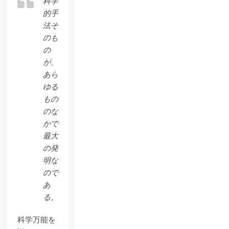
科学
的手
法そ
のも
の
が、
あら
ゆる
もの
のな
かで
最大
の発
明な
ので
あ
る。
科学万能を