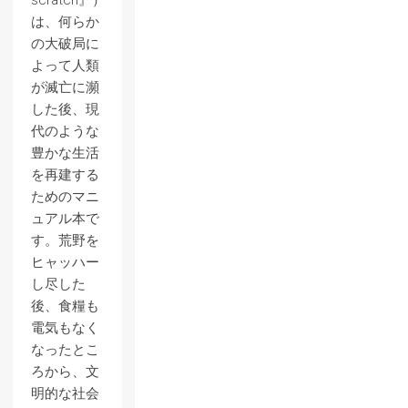
scratch』）
は、何らか
の大破局に
よって人類
が滅亡に瀕
した後、現
代のような
豊かな生活
を再建する
ためのマニ
ュアル本で
す。荒野を
ヒャッハー
し尽した
後、食糧も
電気もなく
なったとこ
ろから、文
明的な社会