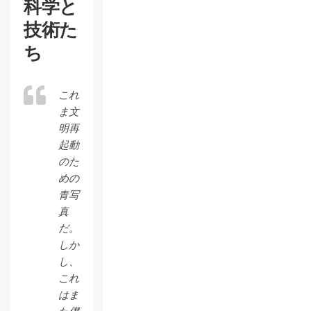
科学と
技術た
ち
これ
ま文
明再
起動
のた
めの
青写
真
だ。
しか
し、
これ
はま