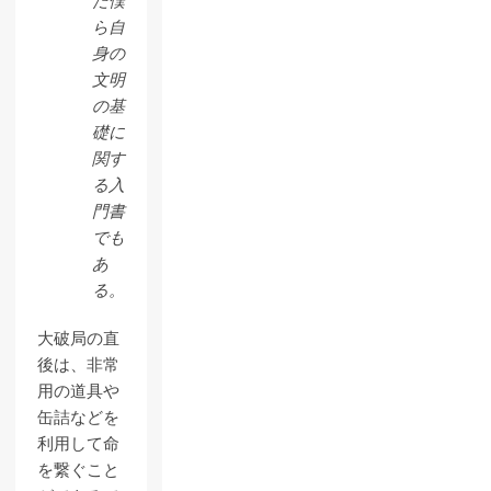
た僕
ら自
身の
文明
の基
礎に
関す
る入
門書
でも
あ
る。
大破局の直
後は、非常
用の道具や
缶詰などを
利用して命
を繋ぐこと