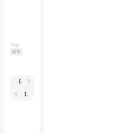
Tags:
科学
【アイドルマスター シンデレラガールズ スターライトステージ】低難易度のぬるいプレイスタイルを半月つづけた結果
【ピクセル】感想 80年代のビデオゲームで宇宙からの侵略者と戦うおバカ映画