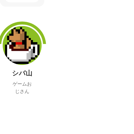
シバ山
ゲームお
じさん