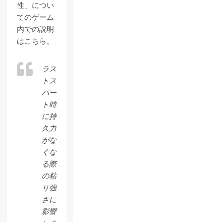
性」につい
てのゲーム
内での説明
はこちら。
ラス
トス
パー
ト時
に持
久力
がな
くな
る際
の粘
り強
さに
影響