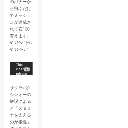
のバナーか
ら飛ぶだけ
でミッショ
ンが達成さ
れて石100
貰えます。
ﾊﾞｸｼﾝﾊﾞｸｼﾝ
ﾊﾞｸｼｨｰﾝ！
サクラバク
シンオーの
解説による
と「スタミ
ナを支える
のが根性」