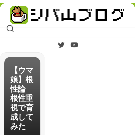
Skip
to
content
【ウマ
娘】根
性論
根性重
視で育
成して
みた