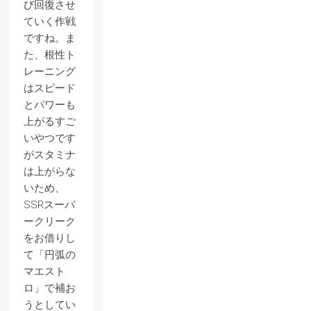
び回復させ
ていく作戦
ですね。ま
た、根性ト
レーニング
はスピード
とパワーも
上がるすご
いやつです
がスタミナ
は上がらな
いため、
SSRスーパ
ークリーク
をお借りし
て「円弧の
マエスト
ロ」で補お
うとしてい