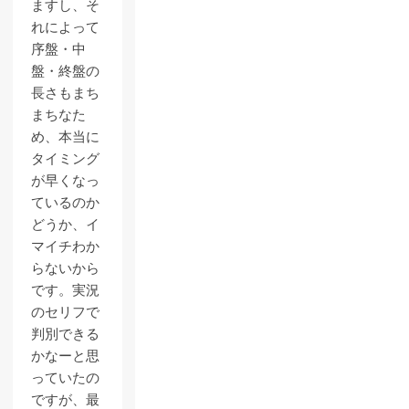
ますし、そ
れによって
序盤・中
盤・終盤の
長さもまち
まちなた
め、本当に
タイミング
が早くなっ
ているのか
どうか、イ
マイチわか
らないから
です。実況
のセリフで
判別できる
かなーと思
っていたの
ですが、最