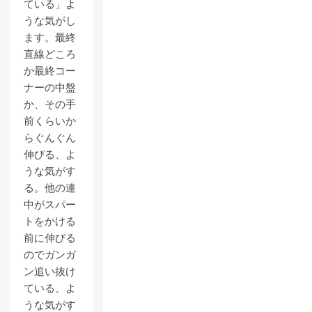
ている」よ
うな気がし
ます。最終
直線どころ
か最終コー
ナーの中盤
か、その手
前くらいか
らぐんぐん
伸びる、よ
うな気がす
る。他の連
中がスパー
トをかける
前に伸びる
のでガンガ
ン追い抜け
ている、よ
うな気がす