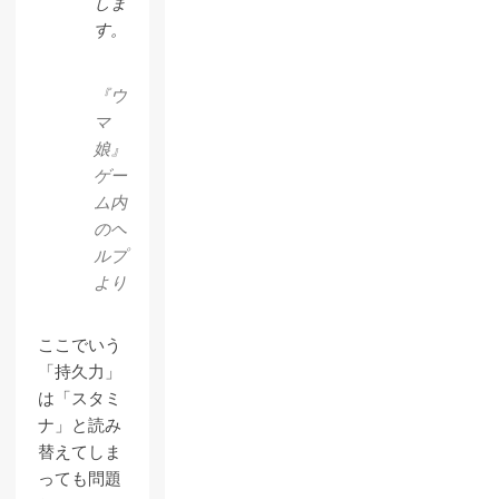
しま
す。
『ウ
マ
娘』
ゲー
ム内
のヘ
ルプ
より
ここでいう
「持久力」
は「スタミ
ナ」と読み
替えてしま
っても問題