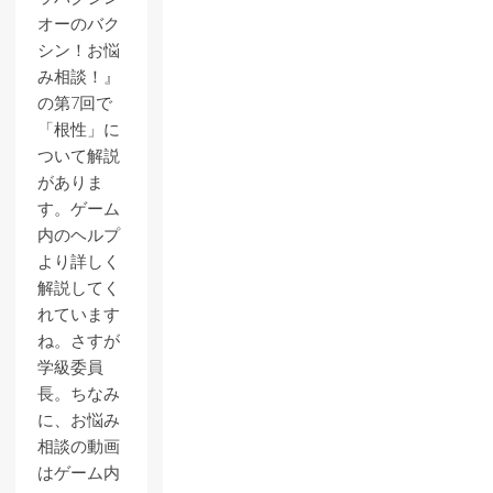
オーのバク
シン！お悩
み相談！』
の第7回で
「根性」に
ついて解説
がありま
す。ゲーム
内のヘルプ
より詳しく
解説してく
れています
ね。さすが
学級委員
長。ちなみ
に、お悩み
相談の動画
はゲーム内