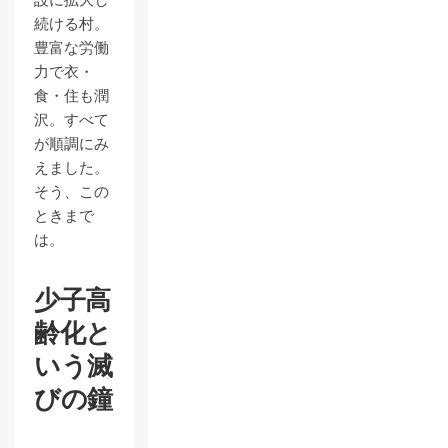
続ける村。
豊富な労働
力で衣・
食・住も潤
沢。すべて
が順調にみ
えました。
そう、この
ときまで
は。
少子高
齢化と
いう滅
びの鐘