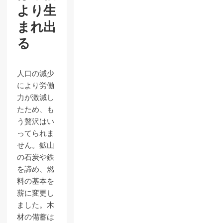
より生
まれ出
る
人口の減少
により労働
力が激減し
たため、も
う贅沢はい
ってられま
せん。鉱山
の石炭や鉄
を諦め、燃
料の基本を
薪に変更し
ました。木
材の備蓄は