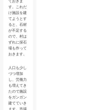
ておきま
す。これだ
け施設を建
てようとす
ると、石材
が不足する
ので、村は
ずれに採石
場も作って
おきます。
人口も少し
づつ増加
し、労働力
も増えてき
たので施設
をガンガン
建てていき
ます。市場