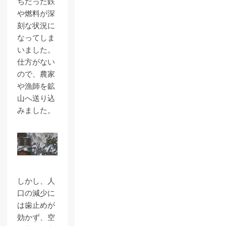
ちだった鉄
や燃料が深
刻な状況に
なってしま
いました。
仕方がない
ので、農家
や漁師を鉱
山へ送り込
みました。
しかし、人
口の減少に
は歯止めが
効かず、空