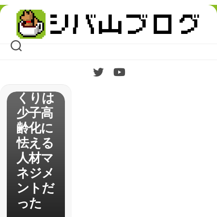
Skip
はじめ
to
content
ての
【Bani
shed】
村づ
くりは
少子高
齢化に
怯える
人材マ
ネジメ
ントだ
った