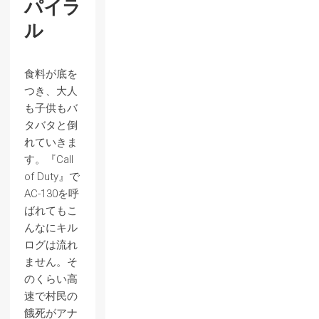
パイラ
ル
食料が底を
つき、大人
も子供もバ
タバタと倒
れていきま
す。『Call
of Duty』で
AC-130を呼
ばれてもこ
んなにキル
ログは流れ
ません。そ
のくらい高
速で村民の
餓死がアナ