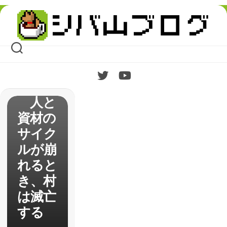
Skip
続・は
to
content
じめて
の
【Bani
shed】
人と
資材の
サイク
ルが崩
れると
き、村
は滅亡
する