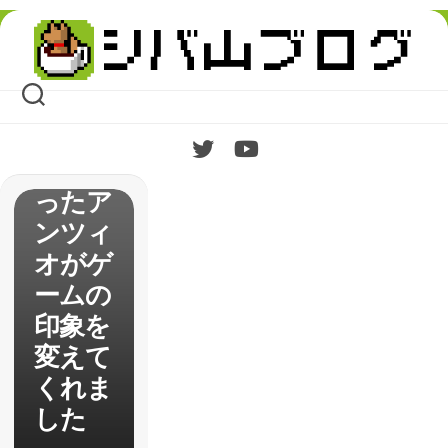
大作
Skip
戦！】
to
content
ノリと
勢いだ
けじゃ
なくな
ったア
ンツィ
オがゲ
ームの
印象を
変えて
くれま
した