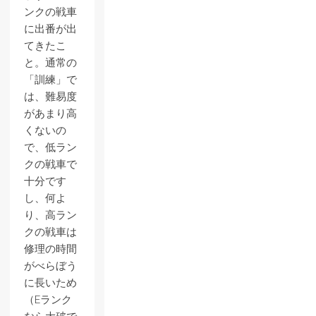
ンクの戦車
に出番が出
てきたこ
と。通常の
「訓練」で
は、難易度
があまり高
くないの
で、低ラン
クの戦車で
十分です
し、何よ
り、高ラン
クの戦車は
修理の時間
がべらぼう
に長いため
（Eランク