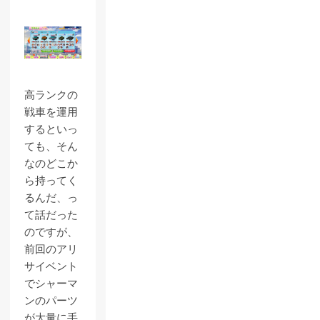
高ランクの
戦車を運用
するといっ
ても、そん
なのどこか
ら持ってく
るんだ、っ
て話だった
のですが、
前回のアリ
サイベント
でシャーマ
ンのパーツ
が大量に手