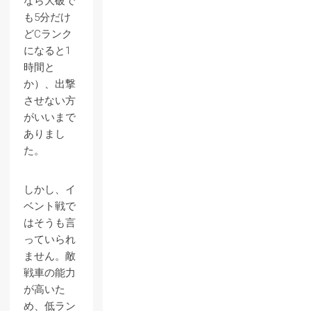
なら大破で
も5分だけ
どCランク
になると1
時間と
か）、出撃
させない方
がいいまで
ありまし
た。
しかし、イ
ベント戦で
はそうも言
っていられ
ません。敵
戦車の能力
が高いた
め、低ラン