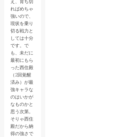
え、育ち切
ればめちゃ
強いので、
現状を乗り
切る戦力と
しては十分
です。で
も、未だに
最初にもら
った西住殿
（2回覚醒
済み）が最
強キャラな
のはいかが
なものかと
思う次第。
そりゃ西住
殿だから納
得の強さで