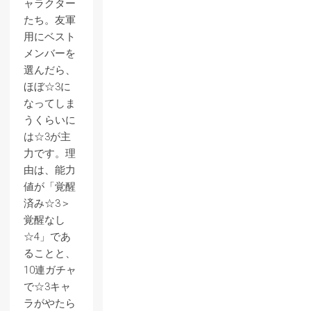
ャラクター
たち。友軍
用にベスト
メンバーを
選んだら、
ほぼ☆3に
なってしま
うくらいに
は☆3が主
力です。理
由は、能力
値が「覚醒
済み☆3＞
覚醒なし
☆4」であ
ることと、
10連ガチャ
で☆3キャ
ラがやたら