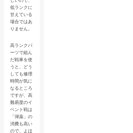
しいので、
低ランクに
甘えている
場合ではあ
りません。
高ランクパ
ーツで組ん
だ戦車を使
うと、どう
しても修理
時間が気に
なるところ
ですが、高
難易度のイ
ベント戦は
「弾薬」の
消費も高い
ので、よほ