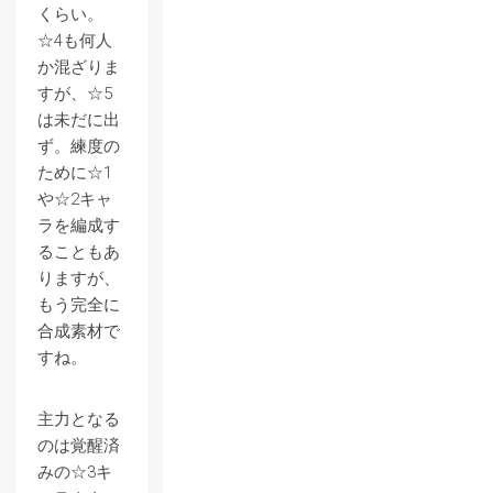
くらい。
☆4も何人
か混ざりま
すが、☆5
は未だに出
ず。練度の
ために☆1
や☆2キャ
ラを編成す
ることもあ
りますが、
もう完全に
合成素材で
すね。
主力となる
のは覚醒済
みの☆3キ