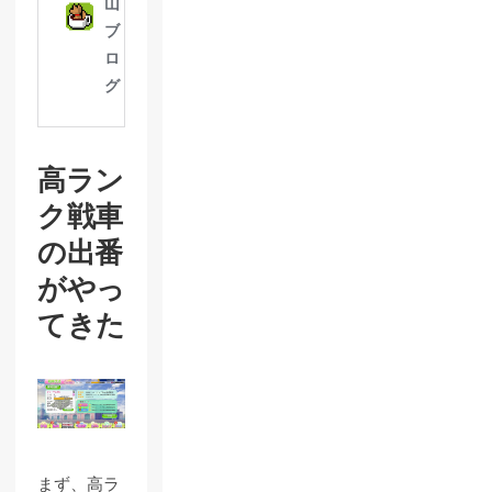
高ラン
ク戦車
の出番
がやっ
てきた
まず、高ラ