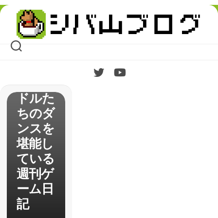
【デレ
Skip
ステ】
to
content
で久々
に3D
モード
でアイ
ドルた
ちのダ
ンスを
堪能し
ている
週刊ゲ
ーム日
記