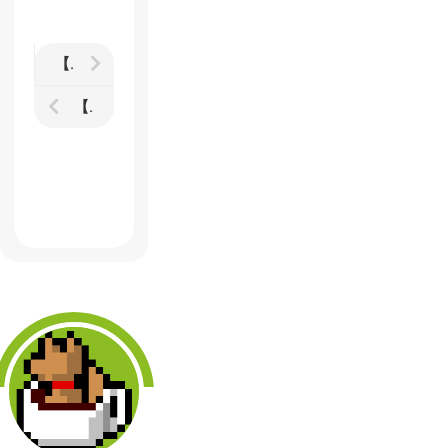
【Hollow Knight】を静かな気持ちで楽しむ週刊ゲーム日記
【Horizon Zero Dawn】レビュー 美しい大自然の中で機械のケモノを狩猟しながら写真を撮影していくオープンワールドアクションRPGの完成度は高かった