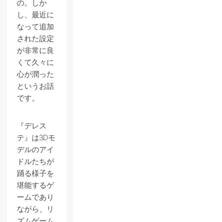
の。しか
し、最近に
なって追加
された設定
が非常に良
くて久々に
心が潤った
というお話
です。
『デレス
テ』は3Dモ
デルのアイ
ドルたちが
踊る様子を
堪能するゲ
ームであり
ながら、リ
ズムゲーム