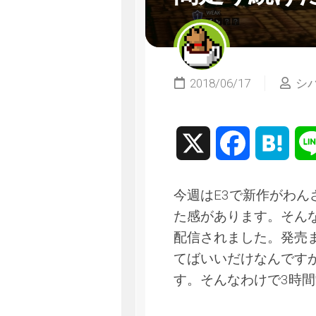
2018/06/17
シ
X
Facebook
Hate
今週はE3で新作がわ
た感があります。そん
配信されました。発売
てばいいだけなんです
す。そんなわけで3時