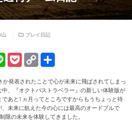
バ山
プレイ日記
na
Line
Pocket
Copy
共
Link
有
んさか発表されたことで心が未来に飛ばされてしまっ
な中、『オクトパストラベラー』の新しい体験版が
まであと1ヵ月ってところですからもうちょっと待
が、未来に飢えた今の心には最高のオードブルで
間制限の未来を体験してきました。