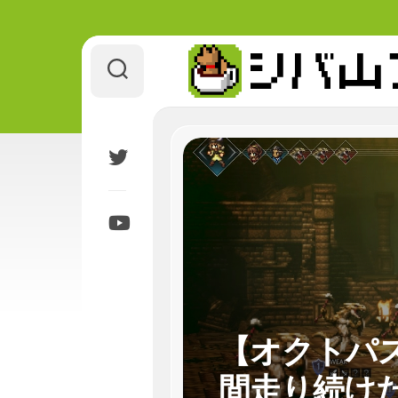
Skip
to
content
【オクトパ
間走り続け