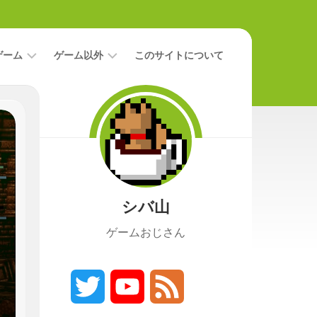
ゲーム
ゲーム以外
このサイトについて
レ
二
ビ
次
ュ
元
ー
本
攻
映
略
画
シバ山
ニ
ュ
ゲームおじさん
ー
ス
プ
レ
Twitter
YouTube
Feed
イ
日