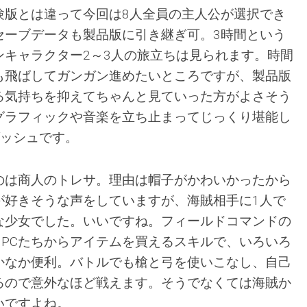
験版とは違って今回は8人全員の主人公が選択でき
セーブデータも製品版に引き継ぎ可。3時間という
ンキャラクター2～3人の旅立ちは見られます。時間
も飛ばしてガンガン進めたいところですが、製品版
る気持ちを抑えてちゃんと見ていった方がよさそう
グラフィックや音楽を立ち止まってじっくり堪能し
ダッシュです。
のは商人のトレサ。理由は帽子がかわいかったから
が好きそうな声をしていますが、海賊相手に1人で
な少女でした。いいですね。フィールドコマンドの
NPCたちからアイテムを買えるスキルで、いろいろ
かなか便利。バトルでも槍と弓を使いこなし、自己
るので意外なほど戦えます。そうでなくては海賊か
いですよね。