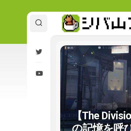
Skip
to
content
【The Di
の記憶を呼