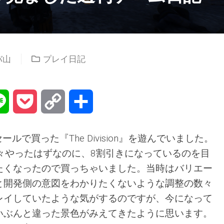
バ山
プレイ日記
na
Line
Pocket
Copy
共
Link
有
ールで買った『The Division』を遊んでいました。
を散々やったはずなのに、8割引きになっているのを目
たくなったので買っちゃいました。当時はバリエー
と開発側の意図をわかりたくないような調整の数々
レイしていたような気がするのですが、今になって
いぶんと違った景色がみえてきたように思います。