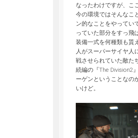
なったわけですが、こ
今の環境ではそんなこ
ン的なことをやってい
っていた部分をすっ飛
装備一式を何種類も貰え
人がスーパーサイヤ人
戦させられていた敵た
続編の『The Divi
ーゲンということなの
いけど。