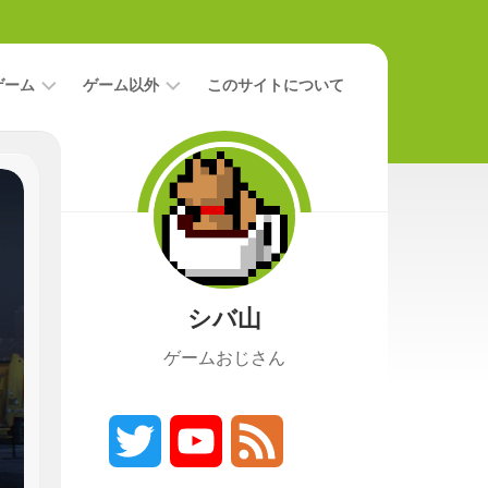
ゲーム
ゲーム以外
このサイトについて
レ
二
ビ
次
ュ
元
ー
本
攻
映
略
画
シバ山
ニ
ュ
ゲームおじさん
ー
ス
プ
レ
Twitter
YouTube
Feed
イ
日