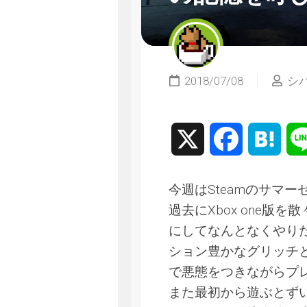
2018/07/08
シ
X
Facebook
Hate
今週はSteamのサマーセ
過去にXbox one版
にしてなんとなくやり
ション豊かなグリッチ
で悪態をつきながらプ
また最初から遊ぶとず