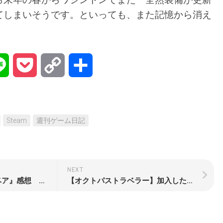
てしまいそうです。といっても、また記憶から消え
na
Line
Pocket
Copy
共
Link
有
Steam
週刊ゲーム日記
NEXT
映画『ブリグズビー・ベア』感想 大切なことはすべてクマから教わったジェームスが教えてくれる
【オクトパストラベラー】加入した仲間たちが全員強キャラに見えてしまった週刊ゲーム日記