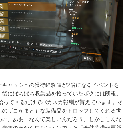
ーキャッシュの獲得経験値が2倍になるイベントを
ア後にぼちぼち収集品を拾っていたボクには朗報。
を拾って回るだけでバカスカ報酬が貰えています。そ
んのザコがまともな装備品をドロップしてくれる世
のに。ああ、なんて楽しいんだろう。しかしこんな
ら来年の春からワシントンでまた「全然装備が更新