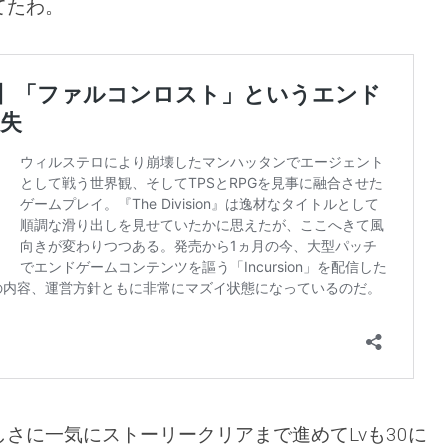
てたわ。
さに一気にストーリークリアまで進めてLvも30に