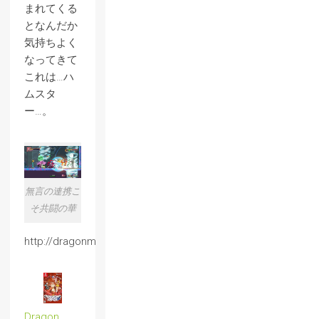
まれてくる
となんだか
気持ちよく
なってきて
これは…ハ
ムスタ
ー…。
無言の連携こ
そ共闘の華
http://dragonmfd.com/jp/
Dragon