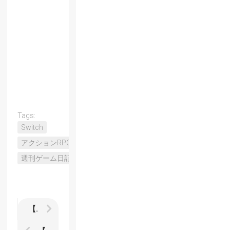
Tags:
Switch
アクションRPG
週刊ゲーム日記
【Dragon Marked For Death】レビュー 粗削りだけどマルチプレイは確かに楽しいハクスラ系2DアクションRPG