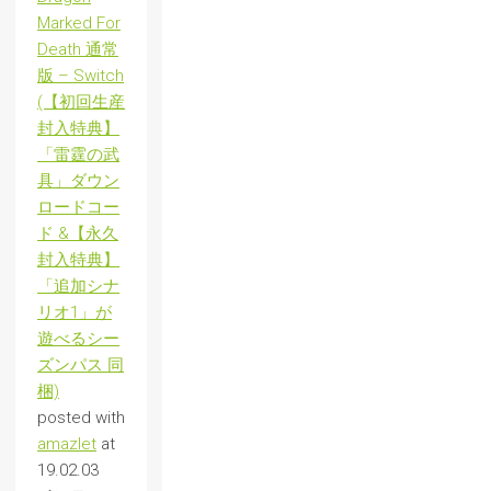
Marked For
Death 通常
版 – Switch
(【初回生産
封入特典】
「雷霆の武
具」ダウン
ロードコー
ド &【永久
封入特典】
「追加シナ
リオ1」が
遊べるシー
ズンパス 同
梱)
posted with
amazlet
at
19.02.03