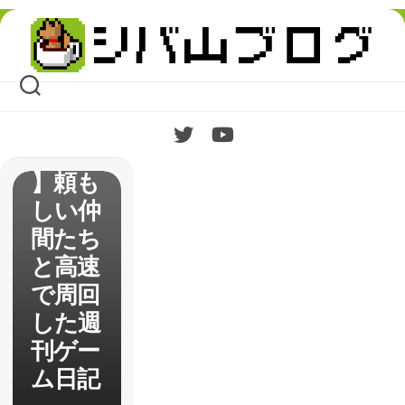
Skip
【Drag
to
content
on
Marke
d For
Death
】頼も
しい仲
間たち
と高速
で周回
した週
刊ゲー
ム日記