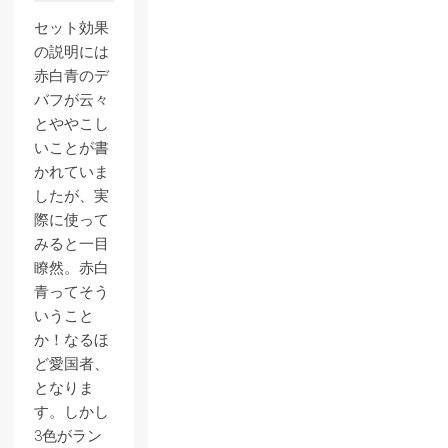
セット効果
の説明には
赤白青のデ
バフが云々
とややこし
いことが書
かれていま
したが、実
際に使って
みると一目
瞭然。赤白
青ってそう
いうこと
か！なるほ
ど愛国者、
となりま
す。しかし
3色がラン