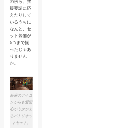
の傍ら、救
援要請に応
えたりして
いるうちに
なんと、セ
ット装備が
5つまで揃
ったじゃあ
りません
か。
装備のアイコ
ンからも愛国
心がうかがえ
るパトリオッ
トセット。