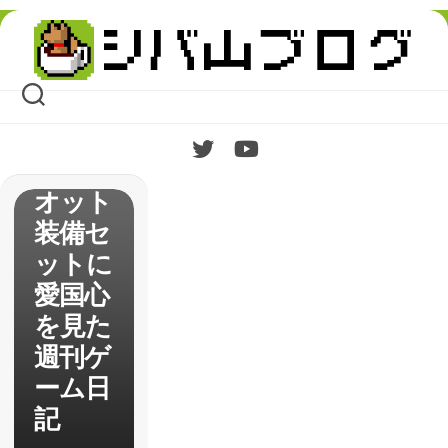
Skip
【The
to
content
Divisio
n2】ト
ゥルー
パトリ
オット
装備セ
ットに
愛国心
を見た
週刊ゲ
ーム日
記