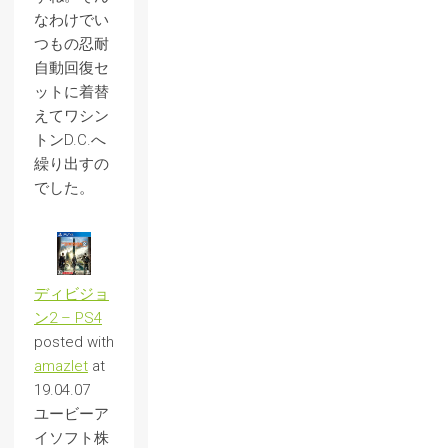
なわけでい
つもの忍耐
自動回復セ
ットに着替
えてワシン
トンD.C.へ
繰り出すの
でした。
ディビジョ
ン2 – PS4
posted with
amazlet
at
19.04.07
ユービーア
イソフト株