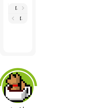
【The Division2】ワシントンD.C.はまだまだ発見に満ちていた週刊ゲーム日記
【The Division2】タイダルベイスンに向けて準備を続けた週刊ゲーム日記