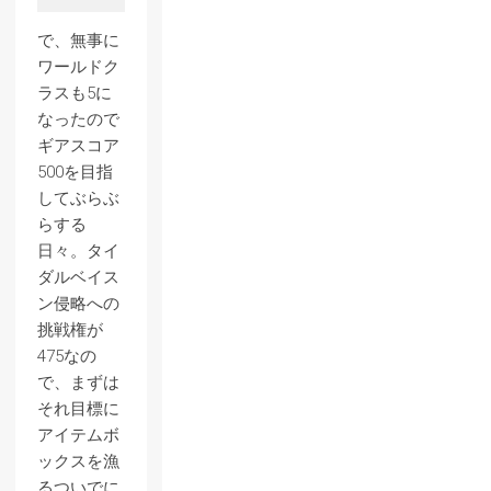
で、無事に
ワールドク
ラスも5に
なったので
ギアスコア
500を目指
してぶらぶ
らする
日々。タイ
ダルベイス
ン侵略への
挑戦権が
475なの
で、まずは
それ目標に
アイテムボ
ックスを漁
るついでに