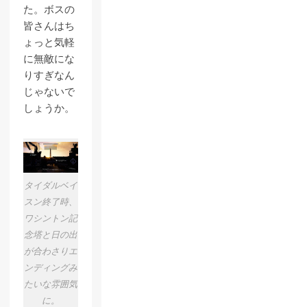
た。ボスの
皆さんはち
ょっと気軽
に無敵にな
りすぎなん
じゃないで
しょうか。
タイダルベイ
スン終了時、
ワシントン記
念塔と日の出
が合わさりエ
ンディングみ
たいな雰囲気
に。