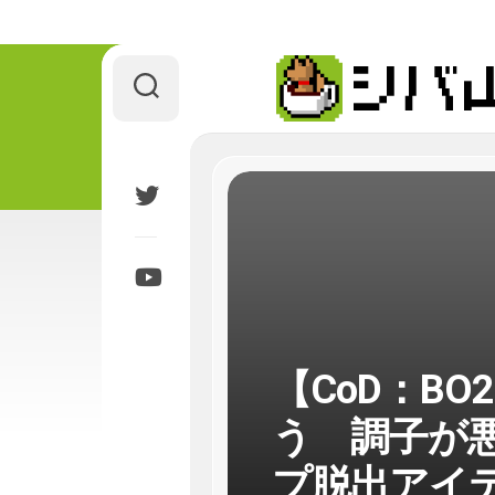
Skip
to
content
【CoD：B
う 調子が
プ脱出アイ