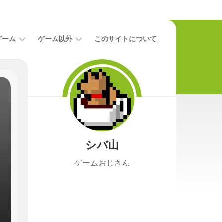
ゲーム
ゲーム以外
このサイトについて
レ
二
ビ
次
ュ
元
ー
本
攻
映
略
画
シバ山
ニ
ュ
ゲームおじさん
ー
ス
プ
レ
イ
日