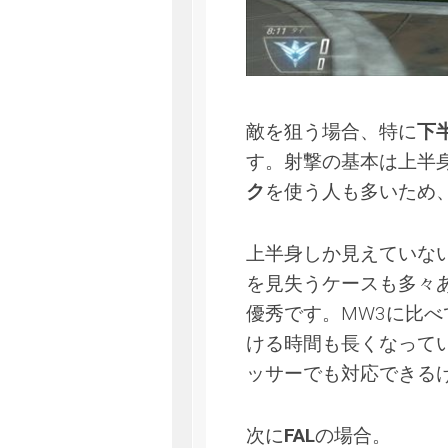
敵を狙う場合、特に
下
す。射撃の基本は上半
ク
を使う人も多いため
上半身しか見えていな
を見失うケースも多々
優秀です。MW3に比
ける時間も長くなって
ッサーでも対応できる
次に
FAL
の場合。