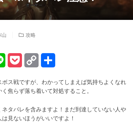
バ山
攻略
na
Line
Pocket
Copy
共
Link
有
スボス戦ですが、わかってしまえば気持ちよくなれ
かく焦らず落ち着いて対処すること。
くネタバレを含みますよ！まだ到達していない人や
人は見ないほうがいいですよ！