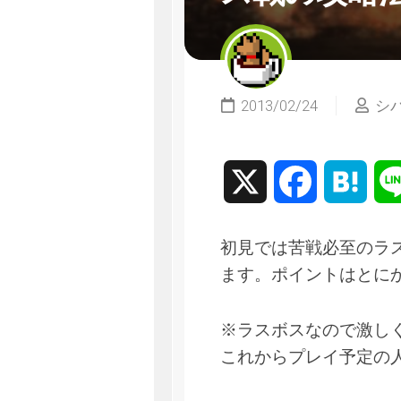
2013/02/24
シ
X
Facebook
Hate
初見では苦戦必至のラ
ます。ポイントはとに
※ラスボスなので激し
これからプレイ予定の