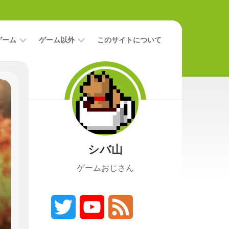
ゲーム
ゲーム以外
このサイトについて
レ
二
ビ
次
ュ
元
ー
本
攻
映
略
画
シバ山
ニ
ュ
ゲームおじさん
ー
ス
プ
レ
Twitter
YouTube
Feed
イ
日