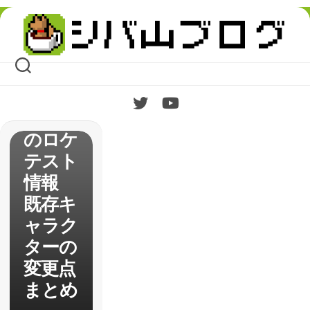
Skip
to
content
【P4U
】続編
のロケ
テスト
情報
既存キ
ャラク
ターの
変更点
まとめ