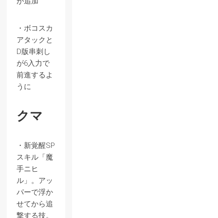
が追加
・ボコスカ
アタックと
D版串刺し
が6入力で
前進するよ
うに
クマ
・新覚醒SP
スキル「魔
手ニヒ
ル」。アッ
パーで浮か
せてから追
撃する技。