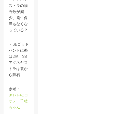
ストラの隕
石数が減
少、発生保
障もなくな
っている？
・SBゴッド
ハンドは拳
は2発、SB
アグネヤス
トラは裏か
ら隕石
参考：
8/17 P4Cロ
ケテ 千枝
ちゃん