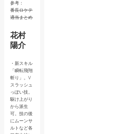
参考：
番長ロケテ
適当まとめ
花村
陽介
・新スキル
「瞬転飛翔
斬り」。V
スラッシュ
っぽい技。
駆け上がり
から派生
可。技の後
にムーンサ
ルトなど各