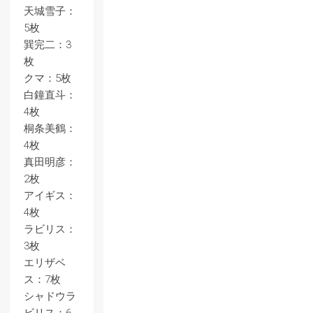
天城雪子：
5枚
巽完二：3
枚
クマ：5枚
白鐘直斗：
4枚
桐条美鶴：
4枚
真田明彦：
2枚
アイギス：
4枚
ラビリス：
3枚
エリザベ
ス：7枚
シャドウラ