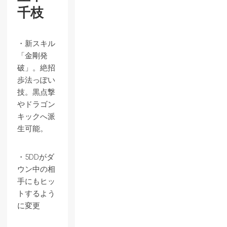
千枝
・新スキル
「金剛発
破」。絶招
歩法っぽい
技。黒点撃
やドラゴン
キックへ派
生可能。
・5DDがダ
ウン中の相
手にもヒッ
トするよう
に変更