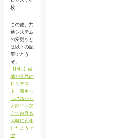
ビリス：6
枚
この他、共
通システム
の変更など
は以下の記
事でどう
ぞ。
【P4U】続
編が突然の
ロケテス
ト 新キャ
ラにゆかり
と順平を加
えて内容も
大幅に変化
したようで
す