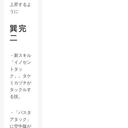
上昇するよ
うに
巽 完
二
・新スキル
「イノセン
トタッ
ク」。タケ
ミカヅチが
タックルす
る技。
・「バスタ
アタック」
に空中版が