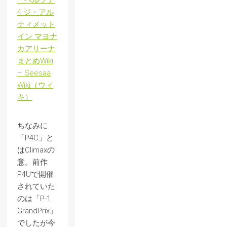
– ペルソナ
4 ジ・アル
ティメット
イン マヨナ
カアリーナ
まとめWiki
– Seesaa
Wiki（ウィ
キ）
ちなみに
「P4C」と
はClimaxの
意。前作
P4Uで開催
されていた
のは「P-1
GrandPrix」
でしたが今