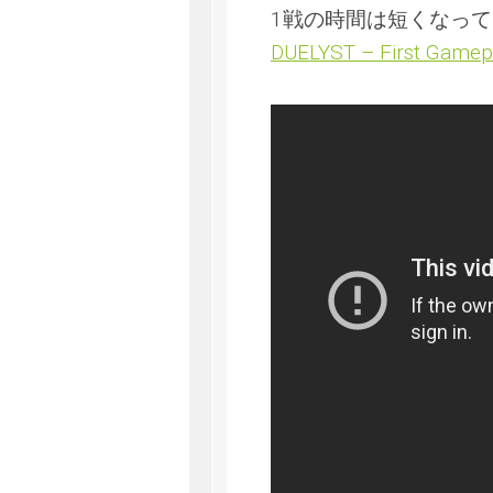
1戦の時間は短くなっ
DUELYST – First Gamep