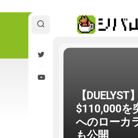
Skip
to
content
【DUELYST】
$110,0
へのローカ
も公開