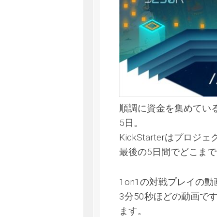
順調に資金を集めている
5日。
KickStarterは
最後の5日間でどこま
1on1の対戦プレイの
3分50秒ほどの動画で
ます。