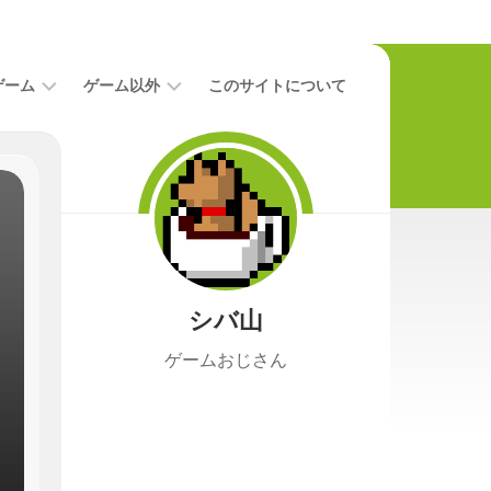
ゲーム
ゲーム以外
このサイトについて
レ
二
ビ
次
ュ
元
ー
本
攻
映
略
画
シバ山
ニ
ュ
ゲームおじさん
ー
ス
プ
レ
イ
日