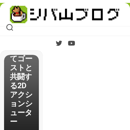
日が5
Skip
月14日
to
content
に決
定 時
間を巻
き戻し
てゴー
ストと
共闘す
る2D
アクシ
ョンシ
ュータ
ー