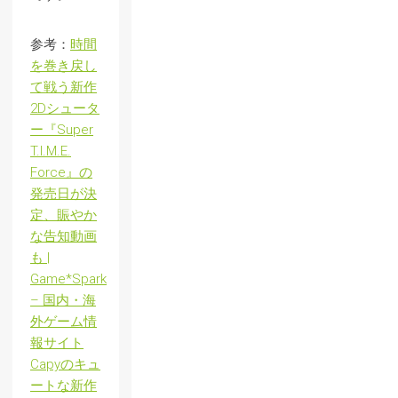
参考：
時間
を巻き戻し
て戦う新作
2Dシュータ
ー『Super
T.I.M.E.
Force』の
発売日が決
定、賑やか
な告知動画
も |
Game*Spark
– 国内・海
外ゲーム情
報サイト
Capyのキュ
ートな新作