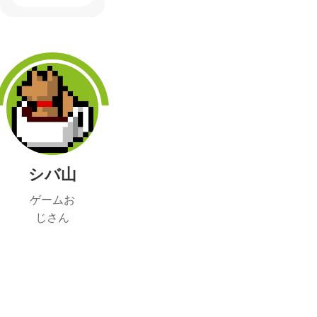
シバ山
ゲームお
じさん