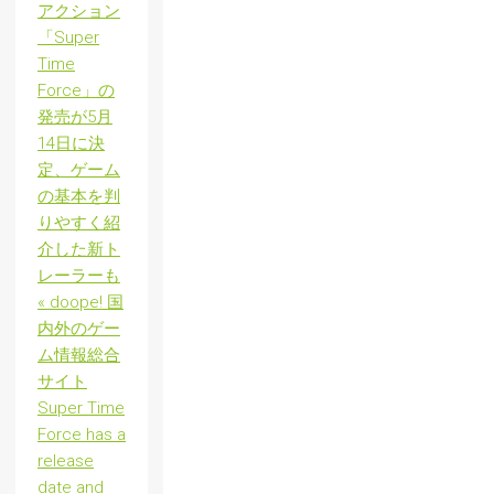
アクション
「Super
Time
Force」の
発売が5月
14日に決
定、ゲーム
の基本を判
りやすく紹
介した新ト
レーラーも
« doope! 国
内外のゲー
ム情報総合
サイト
Super Time
Force has a
release
date and