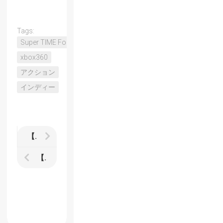
Tags:
Super TIME Force
xbox360
アクション
インディー
【Child of Light】レビュー おとぎ話とRPGの美しい絵本
【Free Rider HD】自由なコースを自転車でエクストリームにトライアルするシンプルゲーム