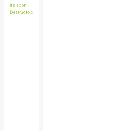
it’s soon –
Destructoid