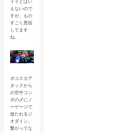
イイとはい
えないので
すが、もの
すごく悪役
してます
ね。
ボコスカア
タックから
の空中コン
ボの〆にノ
ーゲージで
放たれるジ
オダイン。
繋がってな