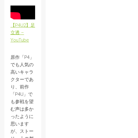
【P4U2】足
立透 –
YouTube
原作「P4」
でも人気の
高いキャラ
クターであ
り、前作
「P4U」で
も参戦を望
む声は多か
ったように
思います
が、ストー