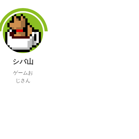
シバ山
ゲームお
じさん