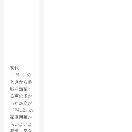
初代
「P4U」の
ときから参
戦を熱望す
る声の多か
った足立が
『P4U2』の
家庭用版か
らいよいよ
登場。足立