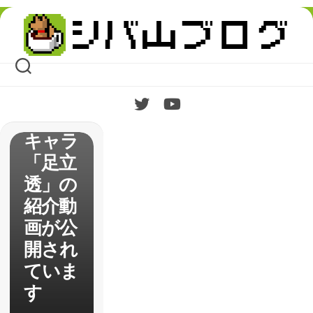
Skip
to
content
【P4U
2】家
庭用か
らの新
キャラ
「足立
透」の
紹介動
画が公
開され
ていま
す