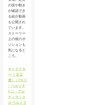
の技や動き
が確認でき
る紹介動画
も公開され
ています。
ストーリー
上の彼のポ
ジションも
気になると
ころ。
キャラクタ
ー［ 足立
透］｜P4U2
– ペルソナ
4 ジ・アル
ティマック
ス ウルトラ