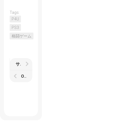
Tags:
P4U
PS3
格闘ゲーム
サマーセール中のSteamのゲームのレビュー記事まとめ
Originが週末無料開放の「ゲームタイム」を開始 第1弾は「Titanfall」