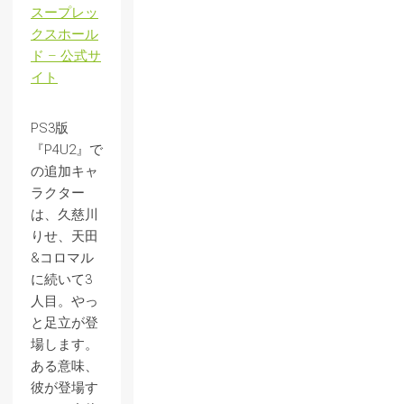
スープレッ
クスホール
ド – 公式サ
イト
PS3版
『P4U2』で
の追加キャ
ラクター
は、久慈川
りせ、天田
&コロマル
に続いて3
人目。やっ
と足立が登
場します。
ある意味、
彼が登場す