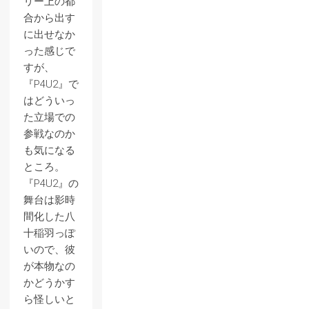
リー上の都
合から出す
に出せなか
った感じで
すが、
『P4U2』で
はどういっ
た立場での
参戦なのか
も気になる
ところ。
『P4U2』の
舞台は影時
間化した八
十稲羽っぽ
いので、彼
が本物なの
かどうかす
ら怪しいと