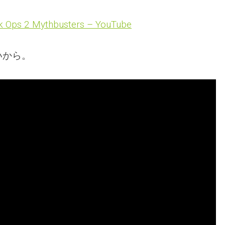
k Ops 2 Mythbusters – YouTube
いから。