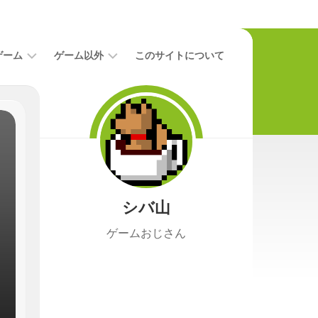
ゲーム
ゲーム以外
このサイトについて
レ
二
ビ
次
ュ
元
ー
本
攻
映
略
画
シバ山
ニ
ュ
ゲームおじさん
ー
ス
プ
レ
イ
日