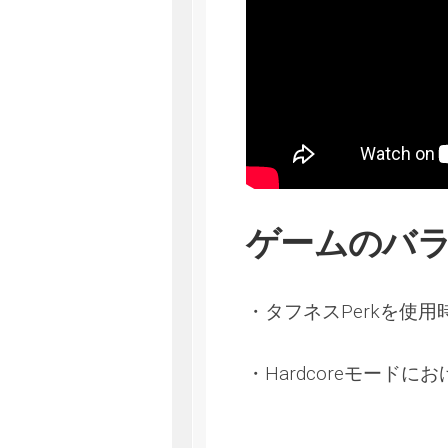
ゲームのバ
・タフネスPerkを使
・Hardcoreモード