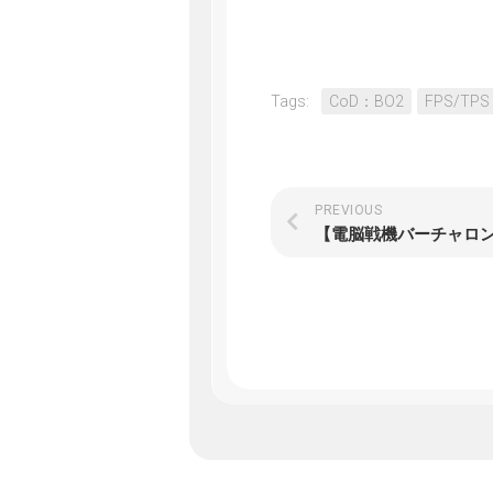
Tags:
CoD：BO2
FPS/TPS
PREVIOUS