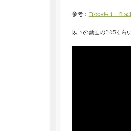
参考：
Episode 4 – Blac
以下の動画の2:05くら