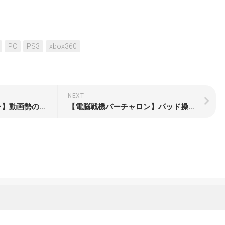
PC
PS3
xbox360
NEXT
【電脳戦機バーチャロン】動画勢のための配信観戦するときの見どころなど
【電脳戦機バーチャロン】パッド操作のススメ デバイスの差が決定的な差ではない！