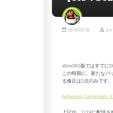
2013/02/20
シ
xbox360版ではすで
この時期に、新たなパ
る修正は2点のみです。
Activision Community: 
上記が、2/19に配信