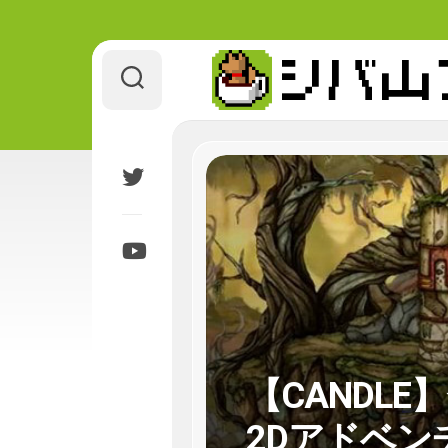
Skip
to
content
【CANDL
2Dアドベンチャ