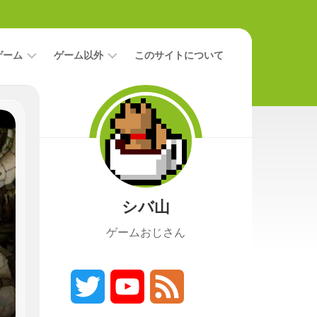
ゲーム
ゲーム以外
このサイトについて
レ
二
ビ
次
ュ
元
ー
本
攻
映
略
画
シバ山
ニ
ュ
ゲームおじさん
ー
ス
プ
レ
Twitter
YouTube
Feed
イ
日