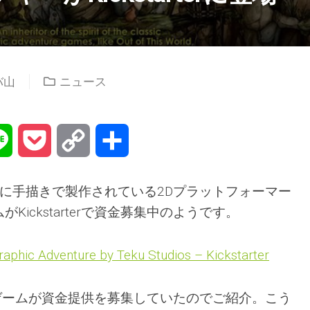
バ山
ニュース
na
Line
Pocket
Copy
共
Link
有
当に手描きで製作されている2Dプラットフォーマー
Kickstarterで資金募集中のようです。
phic Adventure by Teku Studios – Kickstarter
興味深いゲームが資金提供を募集していたのでご紹介。こう