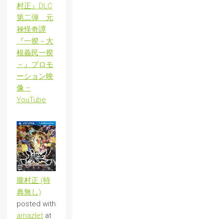
村正』DLC
第二弾 元
禄怪奇譚
『一揆－大
根義民一揆
－』プロモ
ーション映
像 –
YouTube
朧村正 (特
典無し)
posted with
amazlet
at