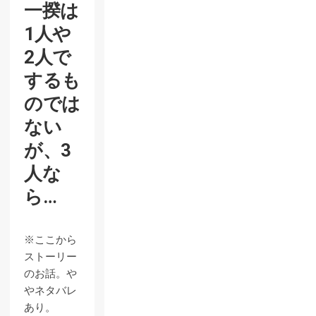
一揆は
1人や
2人で
するも
のでは
ない
が、3
人な
ら…
※ここから
ストーリー
のお話。や
やネタバレ
あり。