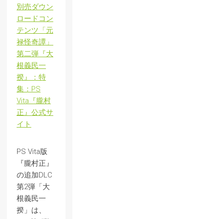
別売ダウン
ロードコン
テンツ「元
禄怪奇譚」
第二弾『大
根義民一
揆』：特
集：PS
Vita『朧村
正』公式サ
イト
PS Vita版
『朧村正』
の追加DLC
第2弾「大
根義民一
揆」は、