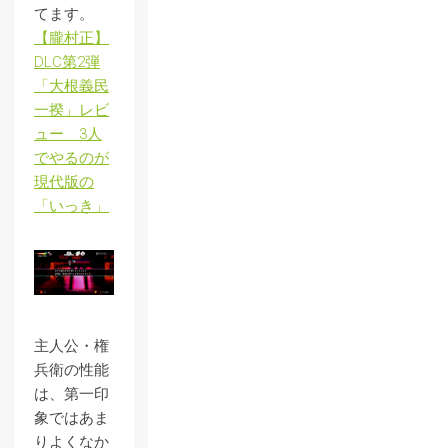
てます。
【朧村正】
DLC第2弾
「大根義民
一揆」レビ
ュー 3人
でやるのが
現代版の
「いっき」
主人公・権
兵衛の性能
は、第一印
象ではあま
りよくなか