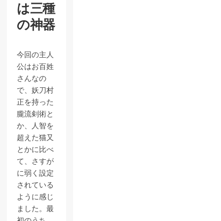
は三種
の神器
今回の主人
公はお百姓
さんなの
で、妖刀村
正を持った
朧流剣術と
か、人智を
超えた猫又
とかに比べ
て、さすが
に弱く設定
されている
ように感じ
ました。最
初のうち