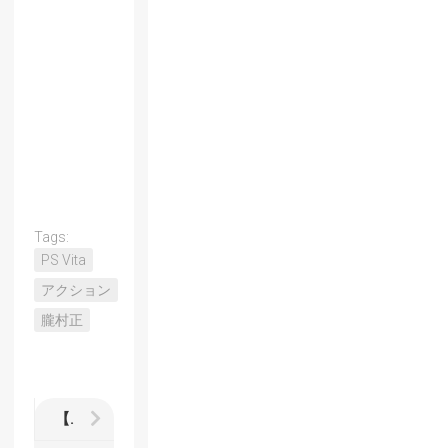
Tags:
PS Vita
アクション
朧村正
【書籍】世界はなぜ「ある」のか？ 実存をめぐる科学・哲学的探索