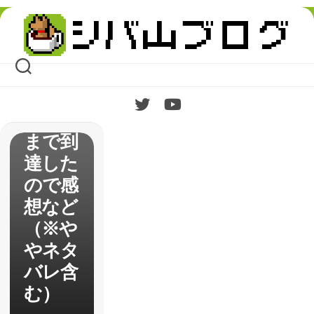
2弾
Skip
「大根
to
content
義民一
揆」
2つ目
の結末
まで到
達した
ので感
想など
（※や
やネタ
バレ含
む）