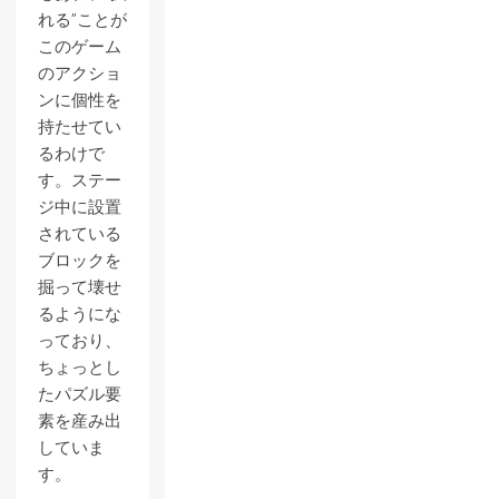
れる”ことが
このゲーム
のアクショ
ンに個性を
持たせてい
るわけで
す。ステー
ジ中に設置
されている
ブロックを
掘って壊せ
るようにな
っており、
ちょっとし
たパズル要
素を産み出
していま
す。