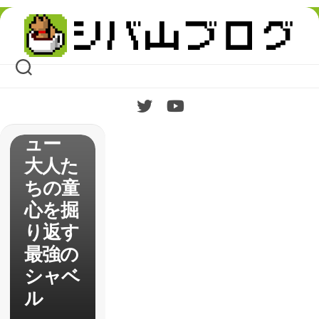
Skip
to
content
【Shov
el
Knight
】レビ
ュー
大人た
ちの童
心を掘
り返す
最強の
シャベ
ル