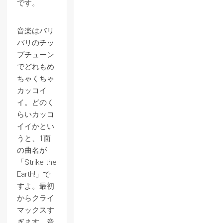
です。
音楽はバリ
バリのチッ
プチューン
でどれもめ
ちゃくちゃ
カッコイ
イ。どのく
らいカッコ
イイかとい
うと、1面
の曲名が
「Strike the
Earth!」で
すよ。最初
からクライ
マックスす
ぎます。音