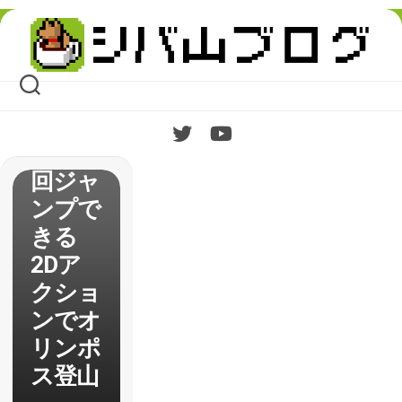
ュー
Skip
ジャン
to
content
プ斬り
で敵を
倒せば
もう1
回ジャ
ンプで
きる
2Dア
クショ
ンでオ
リンポ
ス登山