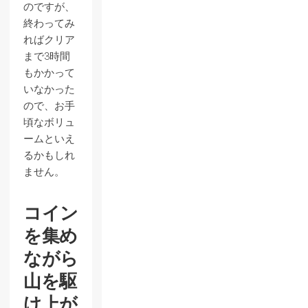
のですが、
終わってみ
ればクリア
まで3時間
もかかって
いなかった
ので、お手
頃なボリュ
ームといえ
るかもしれ
ません。
コイン
を集め
ながら
山を駆
け上が