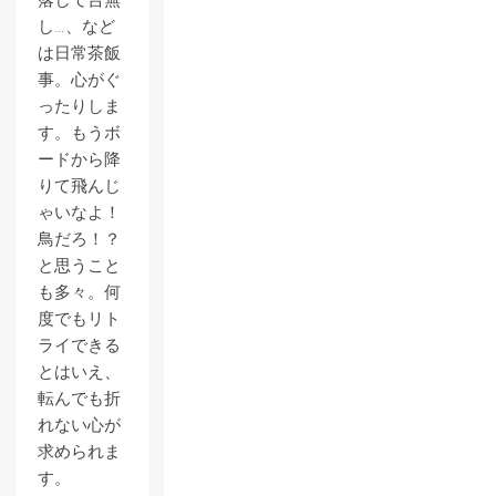
落して台無
し…、など
は日常茶飯
事。心がぐ
ったりしま
す。もうボ
ードから降
りて飛んじ
ゃいなよ！
鳥だろ！？
と思うこと
も多々。何
度でもリト
ライできる
とはいえ、
転んでも折
れない心が
求められま
す。