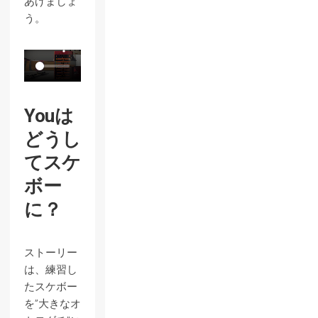
あげましょ
う。
Youは
どうし
てスケ
ボー
に？
ストーリー
は、練習し
たスケボー
を”大きなオ