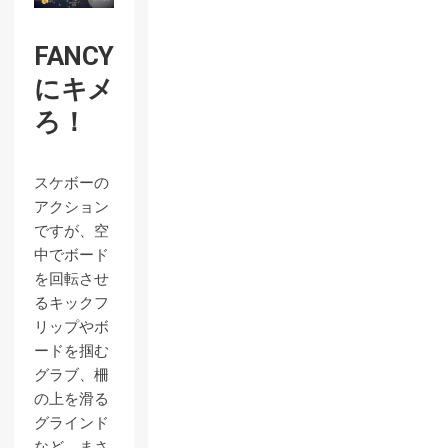
FANCY
にキメ
ろ！
スケボーの
アクション
ですが、空
中でボード
を回転させ
るキックフ
リップやボ
ードを掴む
グラブ、柵
の上を滑る
グラインド
など、まさ