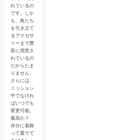
れているの
です。しか
も、鳥たち
を引き立て
るアクセサ
リーまで豊
富に用意さ
れているの
だからたま
りません。
さらには、
ミッション
中でなけれ
ばいつでも
変更可能。
最高か？
存分に着飾
って愛でて