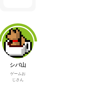
シバ山
ゲームお
じさん