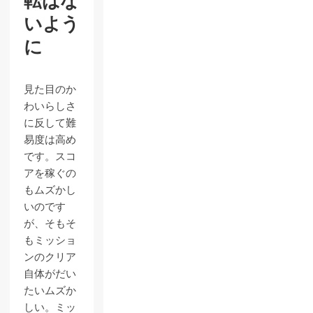
転ばな
いよう
に
見た目のか
わいらしさ
に反して難
易度は高め
です。スコ
アを稼ぐの
もムズかし
いのです
が、そもそ
もミッショ
ンのクリア
自体がだい
たいムズか
しい。ミッ