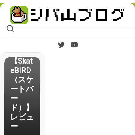
Skip
to
content
【Skat
eBIRD
（スケ
ートバ
ー
ド）】
レビュ
ー