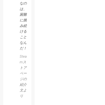
なの
は、
困難
に挑
み続
ける
こと
なん
だ！
Stea
mス
トア
ペー
ジの
紹介
文よ
り