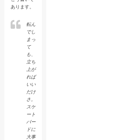
あります。
転ん
でし
まっ
て
も、
立ち
上が
れば
いい
だけ
さ。
スケ
ート
バー
ドに
大事