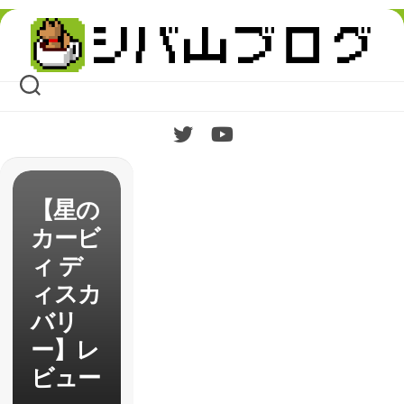
Skip
to
content
【星の
カービ
ィ デ
ィスカ
バリ
ー】レ
ビュー