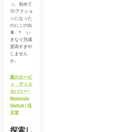
っ、初めて
3Dアクショ
ンになった
のにこの出
来…？ い
きなり完成
度高すぎや
しません
か。
星のカービ
ィ ディス
カバリー |
Nintendo
Switch | 任
天堂
探索し