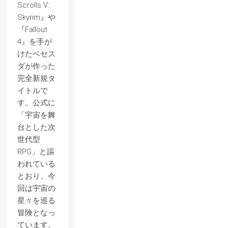
Scrolls V:
Skyrim』や
『Fallout
4』を手が
けたベセス
ダが作った
完全新規タ
イトルで
す。公式に
「宇宙を舞
台とした次
世代型
RPG」と謳
われている
とおり、今
回は宇宙の
星々を巡る
冒険となっ
ています。