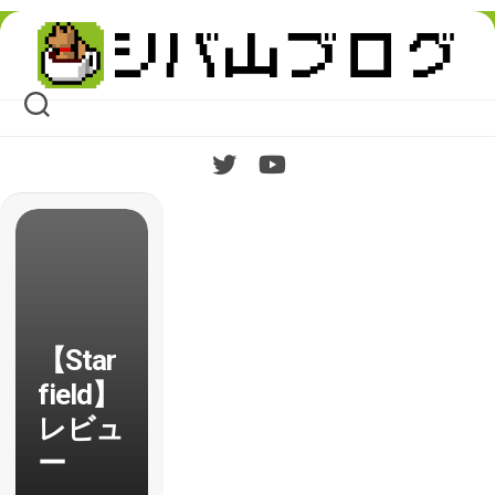
Skip
to
content
【Star
field】
レビュ
ー