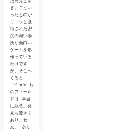
た発見と驚
き。こうい
ったものが
ギュッと凝
縮された密
度の濃い場
所が面白い
ゲームを形
作っている
わけです
が、そこへ
くると
『Starfield』
のフィール
ドは…本当
に残念。発
見も驚きも
ありませ
ん。…あり