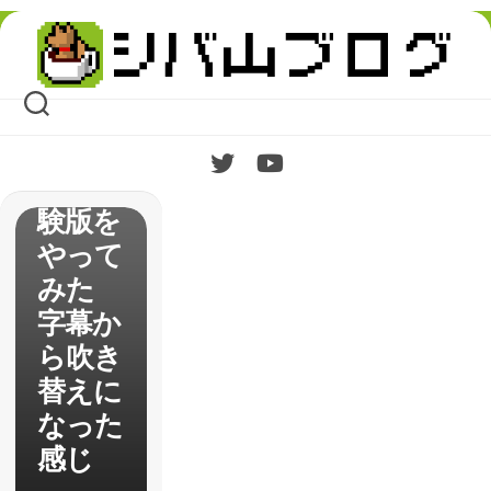
【ドラ
Skip
ゴンズ
to
content
ドグマ
ダーク
アリズ
ン】体
験版を
やって
みた
字幕か
ら吹き
替えに
なった
感じ