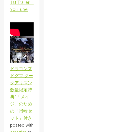
1st Trailer –
YouTube
ドラゴンズ
ドグマ:ダー
クアリズン
数量限定特
典“「メイ
ジ」のため
の「指輪セ
ット」付き
posted with