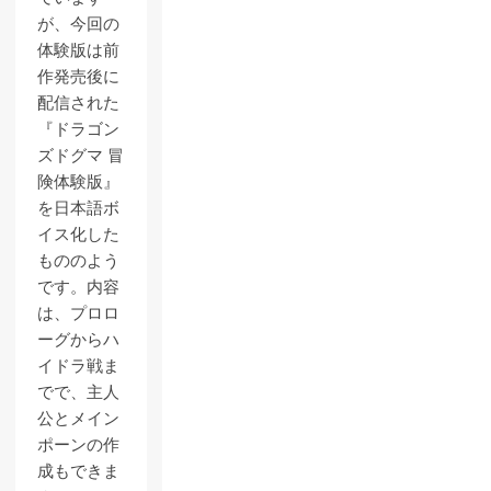
が、今回の
体験版は前
作発売後に
配信された
『ドラゴン
ズドグマ 冒
険体験版』
を日本語ボ
イス化した
もののよう
です。内容
は、プロロ
ーグからハ
イドラ戦ま
でで、主人
公とメイン
ポーンの作
成もできま