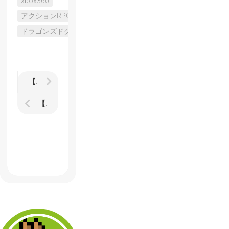
xbox360
アクションRPG
ドラゴンズドグマ
【格ゲーとか】ずっと観戦してるだけのゲームモードとかどうでしょう
【Shovel Knight】Kickstarterで2週を残して目標金額達成 引き続き追加要素に向けて受付中