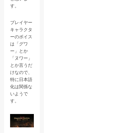
す。
プレイヤー
キャラクタ
ーのボイス
は「グワ
ー」とか
「ヌワー」
とか言うだ
けなので、
特に日本語
化は関係な
いようで
す。