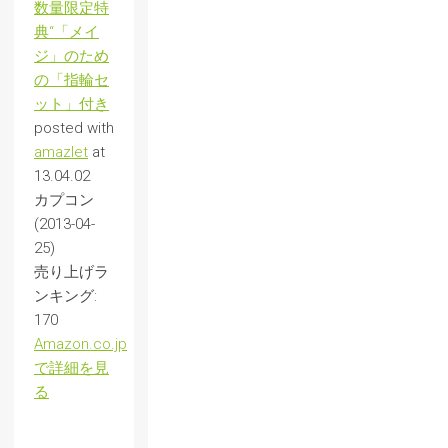
数量限定特
典“「メイ
ジ」のため
の「指輪セ
ット」付き
posted with
amazlet
at
13.04.02
カプコン
(2013-04-
25)
売り上げラ
ンキング:
170
Amazon.co.jp
で詳細を見
る