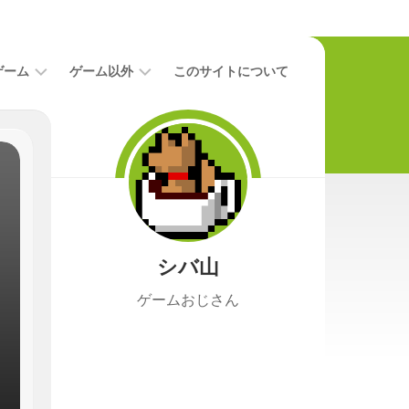
ゲーム
ゲーム以外
このサイトについて
レ
二
ビ
次
ュ
元
ー
本
攻
映
略
画
シバ山
ニ
ュ
ゲームおじさん
ー
ス
プ
レ
イ
日