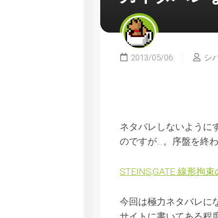
2013/05/06
シ
ネタバレしないように
のですが…。序盤を終
STEINS;GATE 線形
今回は極力ネタバレに
サイトに書いてある程