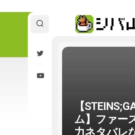
Skip
to
content
【STEINS
ム】ファー
力ネタバレ