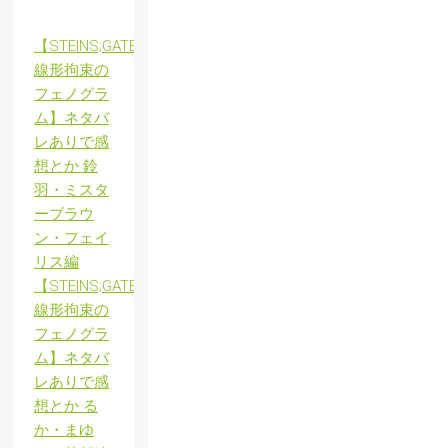
【STEINS;GATE
線形拘束の
フェノグラ
ム】ネタバ
レありで感
想とか 鈴
羽・ミスタ
ーブラウ
ン・フェイ
リス編
【STEINS;GATE
線形拘束の
フェノグラ
ム】ネタバ
レありで感
想とか る
か・まゆ