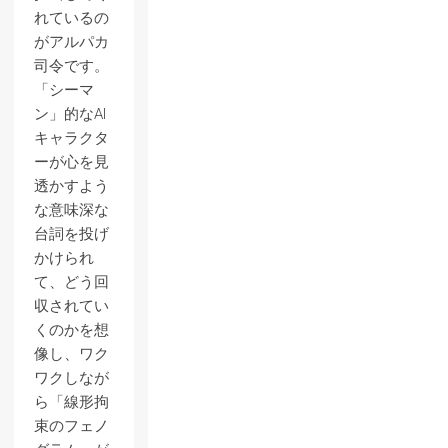
れているの
がアルパカ
司令です。
「シーマ
ン」的なAI
キャラクタ
ーが心を見
透かすよう
な意味深な
台詞を投げ
かけられ
て、どう回
収されてい
くのかを想
像し、ワク
ワクしなが
ら「線形拘
束のフェノ