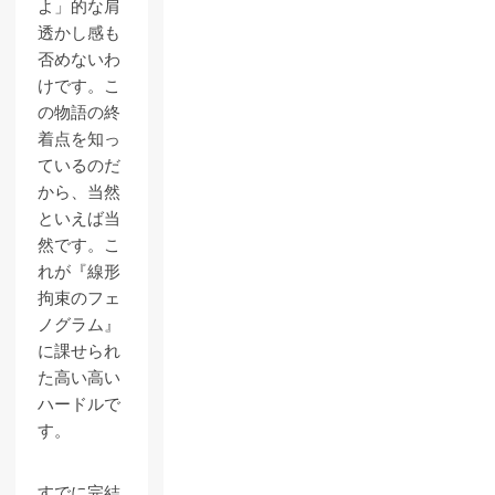
よ」的な肩
透かし感も
否めないわ
けです。こ
の物語の終
着点を知っ
ているのだ
から、当然
といえば当
然です。こ
れが『線形
拘束のフェ
ノグラム』
に課せられ
た高い高い
ハードルで
す。
すでに完結