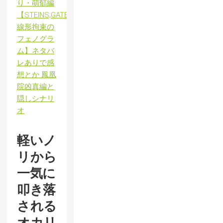
り・萌郁編
【STEINS;GATE
線形拘束の
フェノグラ
ム】ネタバ
レありで感
想とか 鳳凰
院凶真編と
隠しシナリ
オ
軽いノ
リから
一気に
叩き落
される
オカリ