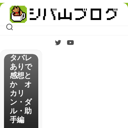
NS;GA
Skip
TE 線
to
content
形拘束
のフェ
ノグラ
ム】ネ
タバレ
ありで
感想と
か オ
カリ
ン・ダ
ル・助
手編