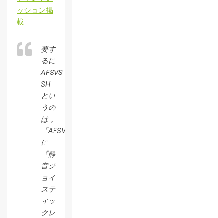
ッション掲
載
要す
るに
AFSVS
SH
とい
うの
は，
「AFSVE
に
『静
音ジ
ョイ
ステ
ィッ
クレ