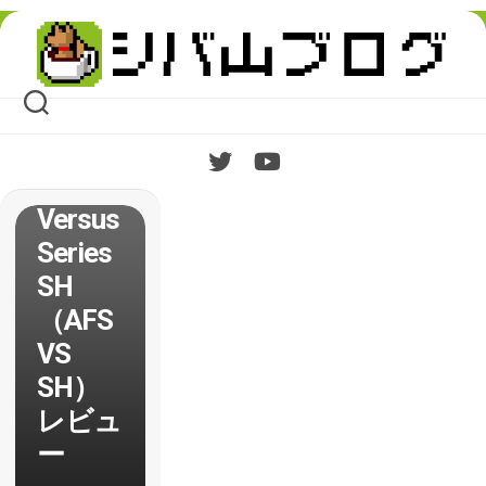
の静音
Skip
スティ
to
content
ック
Arcade
FightSt
ick
Versus
Series
SH
（AFS
VS
SH）
レビュ
ー