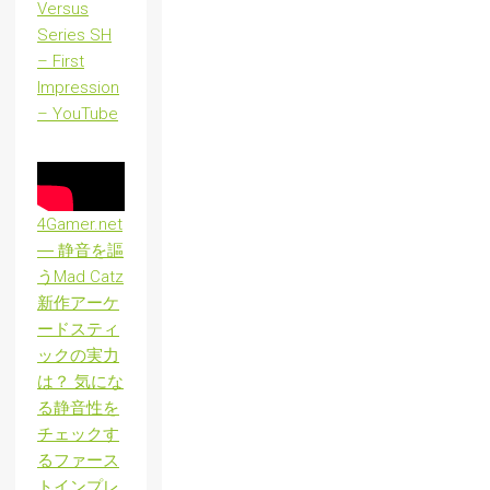
Versus
Series SH
– First
Impression
– YouTube
4Gamer.net
― 静音を謳
うMad Catz
新作アーケ
ードスティ
ックの実力
は？ 気にな
る静音性を
チェックす
るファース
トインプレ