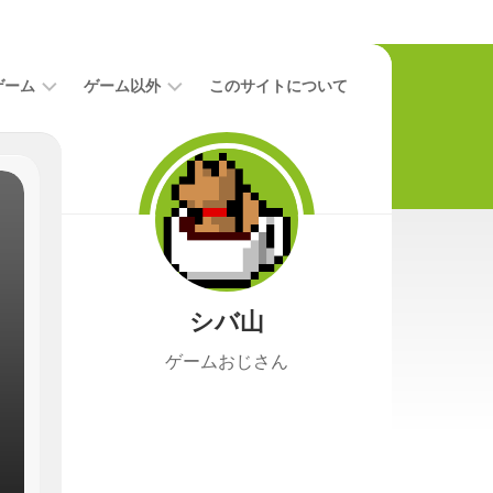
ゲーム
ゲーム以外
このサイトについて
レ
二
ビ
次
ュ
元
ー
本
攻
映
略
画
シバ山
ニ
ュ
ゲームおじさん
ー
ス
プ
レ
イ
日