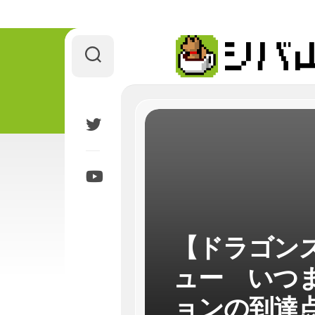
Skip
to
content
【ドラゴン
ュー いつ
ョンの到達