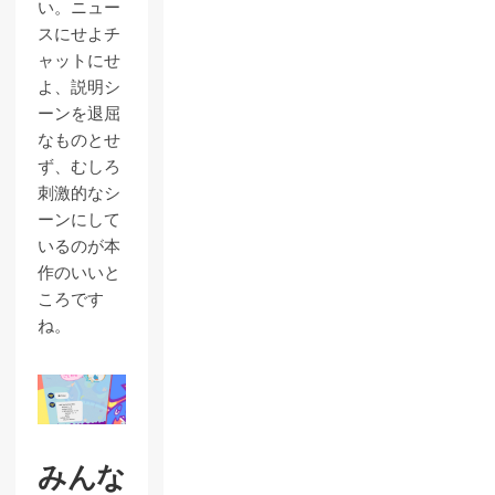
い。ニュー
スにせよチ
ャットにせ
よ、説明シ
ーンを退屈
なものとせ
ず、むしろ
刺激的なシ
ーンにして
いるのが本
作のいいと
ころです
ね。
みんな