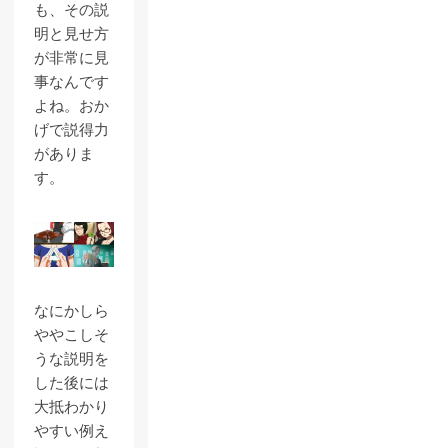
も、その説
明と見せ方
が非常に見
事なんです
よね。おか
げで説得力
がありま
す。
なにかしら
ややこしそ
うな説明を
した後には
大抵わかり
やすい例え