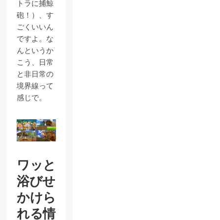
トラに捕鯨
砲！）、す
ごくいいん
ですよ。な
んというか
こう、日常
と非日常の
境界線って
感じで。
ワッと
浴びせ
かけら
れる情