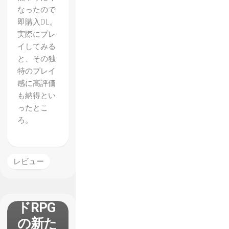
なったので
即購入DL。
実際にプレ
イしてみる
と、その独
【ファ
特のプレイ
イナル
感に高評価
ファン
も納得とい
ったとこ
タジー
ろ。
15】レ
ビュ
ー オ
レビュー
ープン
ワール
ドRPG
の新た