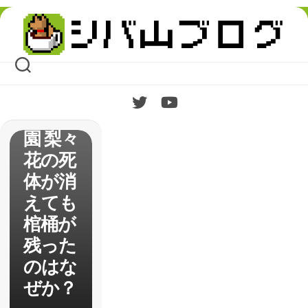
【オカ
Skip
ルティ
to
content
ック・
ナイ
ン】考
察 西
園 梨々
花の死
体が消
えても
棺桶が
残った
のはな
ぜか？