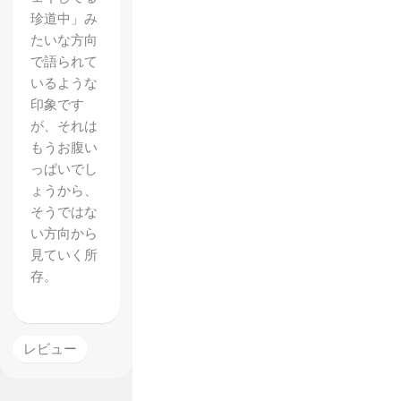
珍道中」み
たいな方向
で語られて
いるような
印象です
が、それは
もうお腹い
っぱいでし
ょうから、
そうではな
い方向から
見ていく所
存。
『キン
グスグ
レビュー
レイブ