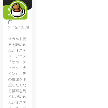
READ
MORE
2016/12/28
オカルト要
素を詰め込
んだミステ
リーアニメ
『オカルテ
ィック・ナ
イン』、先
の展開を予
想したくな
る描写を随
所に埋め込
んだミステ