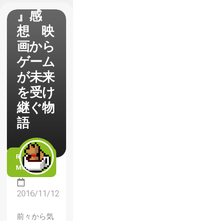
FF15
』感
想 映
画から
ゲーム
が未来
を受け
継ぐ物
語
READ
MORE
2016/11/12
前々から気