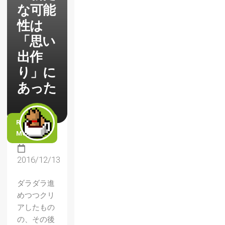
な可能
性は
「思い
出作
り」に
あった
READ
MORE
2016/12/13
ダラダラ進
めつつクリ
アしたもの
の、その後