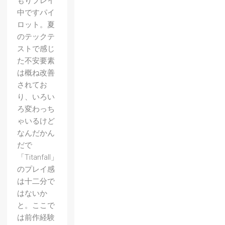
もりプレイ
中ですパイ
ロット。夏
のテックテ
ストで感じ
た不安要素
は概ね改善
されてお
り、いろい
ろ変わっち
ゃいるけど
なんだかん
だで
「Titanfall」
のプレイ感
は十二分で
はないか
と。ここで
は前作経験