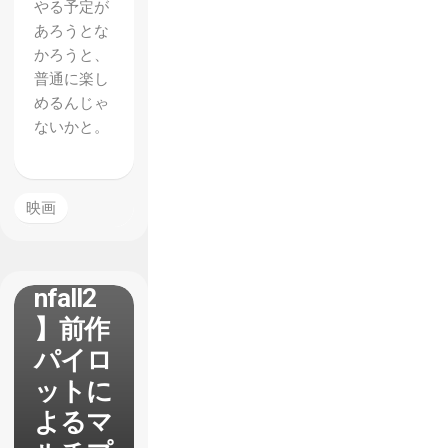
やる予定が
あろうとな
かろうと、
普通に楽し
めるんじゃ
ないかと。
映画
【Tita
nfall2
】前作
パイロ
ットに
よるマ