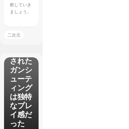
察していき
D
ましょう。
GUNS
Reload
ed】パ
二次元
ッドに
最適化
された
ガンシ
ューテ
ィング
は独特
なプレ
イ感だ
った