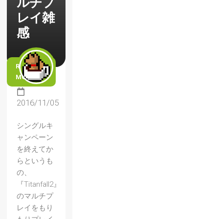
ルチプ
レイ雑
感
READ
MORE
2016/11/05
シングルキ
ャンペーン
を終えてか
らというも
の、
『Titanfall2』
のマルチプ
レイをもり