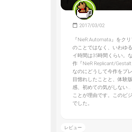
2017/03/02
『NieR:Automata
のことではなく、いわゆ
イ時間は35時間くらい。
作『NieR Replican
なのにどうして今作をプレ
目惚れしたことと、体験
感、初めての気がしない
ことが理由です。このビ
でした。
レビュー