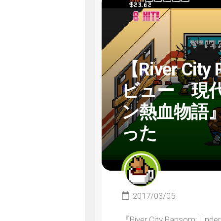
【River City
ビュー 現
ン熱血物語』
った
2017/03/05
『River City Ranso