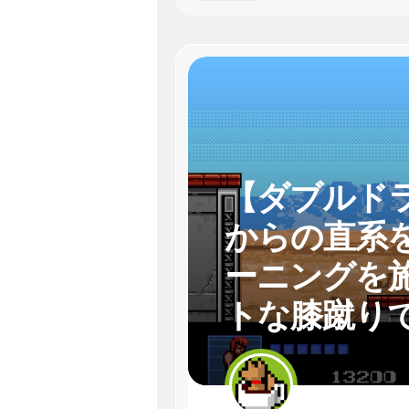
【ダブルド
からの直系
ーニングを
トな膝蹴りでｽﾞ