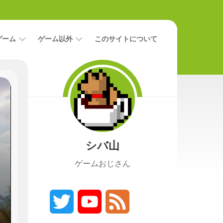
ゲーム
ゲーム以外
このサイトについて
レ
二
ビ
次
ュ
元
ー
本
攻
映
略
画
シバ山
ニ
ュ
ゲームおじさん
ー
ス
プ
レ
Twitter
YouTube
Feed
イ
日