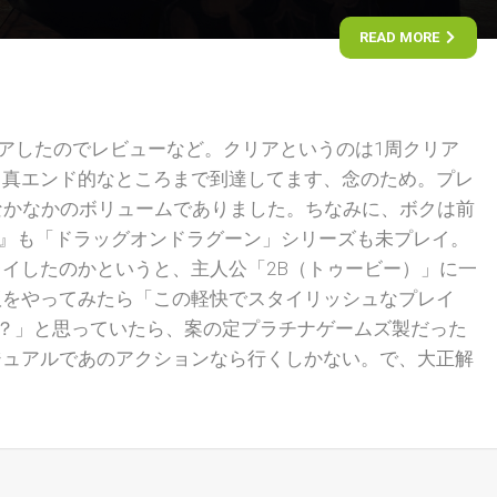
READ MORE
』をクリアしたのでレビューなど。クリアというのは1周クリア
る真エンド的なところまで到達してます、念のため。プレ
なかなかのボリュームでありました。ちなみに、ボクは前
t/Gestalt』も「ドラッグオンドラグーン」シリーズも未プレイ。
イしたのかというと、主人公「2B（トゥービー）」に一
版をやってみたら「この軽快でスタイリッシュなプレイ
…？」と思っていたら、案の定プラチナゲームズ製だった
ジュアルであのアクションなら行くしかない。で、大正解