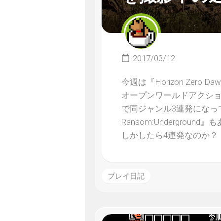
2017/03/12
今週は『Horizon Zero
オープンワールドアクショ
で同ジャンル3連発になってし
Ransom:Undergr
しかしたら4連発なのか？
プレイ日記