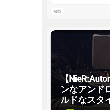
映画
【NieR:A
ンなアンド
ルドなスタ