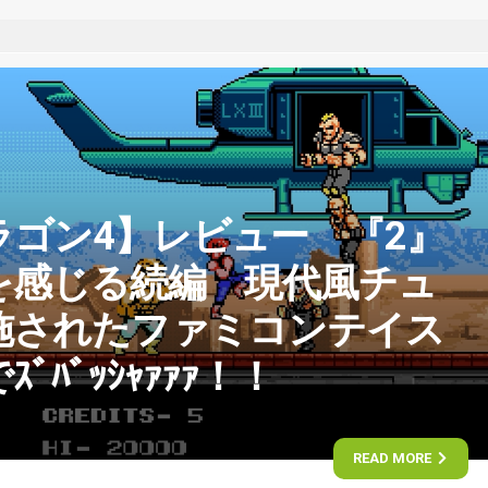
ラゴン4】レビュー 『2』
を感じる続編 現代風チュ
施されたファミコンテイス
ﾊﾞｯｼｬｧｧｧ！！
READ MORE