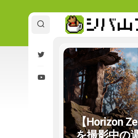
Skip
to
content
【Horizon
を撮影中の