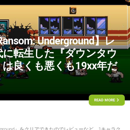
 Ransom: Underground】レ
代に転生した『ダウンタウ
は良くも悪くも19xx年だ
READ MORE
m: Underground』をクリアできたのでレビューなど。1キャラク