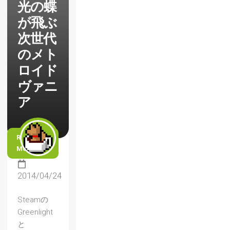
光の蝶
が飛ぶ
次世代
のメト
ロイド
ヴァニ
ア
READ
MORE
2014/04/24
Steamの
Greenlight
と