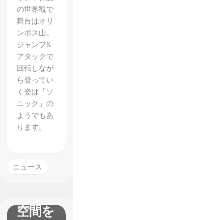
の世界観で
舞台はオリ
ンポス山。
ジャンプ&
アタックで
回転しなが
ら登ってい
く姿は「ソ
ニック」の
ようでもあ
ります。
【Sour
ニュース
ce】
3Dの
空間を