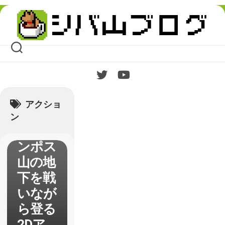
Skip
to
content
【Oly
mpia
アクショ
Rising
ン
】オリ
ンポス
山の地
下を戦
いなが
ら登る
2Dア