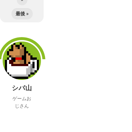
最後 »
シバ山
ゲームお
じさん