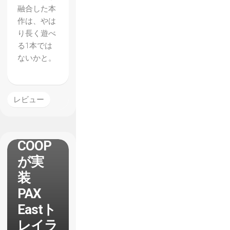
ear
融合した本
Throne
作は、やは
】
り長く遊べ
る1本では
Steam
ないかと。
の早期
アクセ
ス版に
レビュー
ローカ
ル2人
COOP
が実
装
PAX
Eastト
レイラ