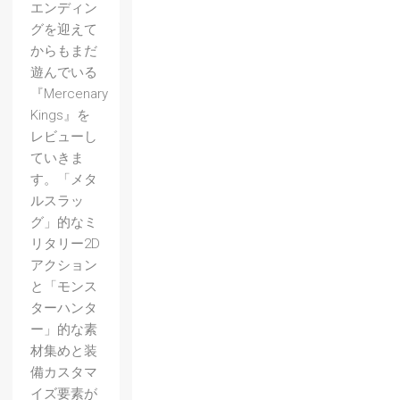
エンディン
グを迎えて
からもまだ
遊んでいる
『Mercenary
Kings』を
レビューし
ていきま
す。「メタ
ルスラッ
グ」的なミ
リタリー2D
アクション
と「モンス
ターハンタ
ー」的な素
材集めと装
【Nucl
備カスタマ
イズ要素が