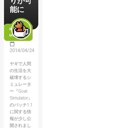
りが可
能に
READ
MORE
2014/04/24
ヤギで人間
の生活を大
破壊するシ
ミュレータ
ー『Goat
Simulator』
のパッチ1.1
に関する情
報が少し公
開されまし