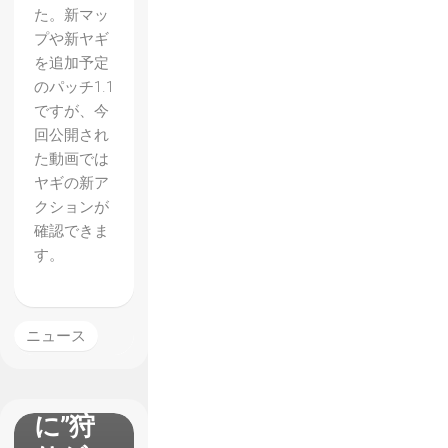
た。新マッ
プや新ヤギ
【Mer
を追加予定
cenary
のパッチ1.1
Kings
ですが、今
回公開され
】レビ
た動画では
ュー
ヤギの新ア
めちゃ
クションが
確認できま
くちゃ
す。
動くド
ット絵
の2D
ニュース
アクシ
ョン
に”狩