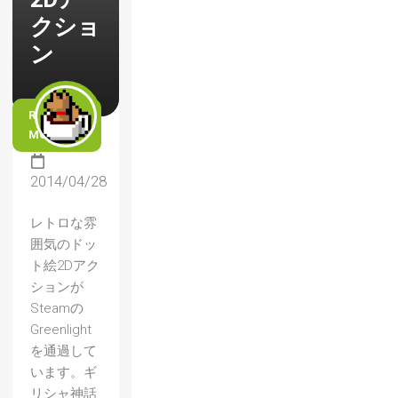
クショ
ン
READ
MORE
2014/04/28
レトロな雰
囲気のドッ
ト絵2Dアク
ションが
Steamの
Greenlight
を通過して
います。ギ
リシャ神話