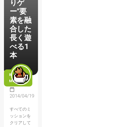
りゲ
ー”要
素を融
合した
長く遊
べる1
本
READ
MORE
2014/04/19
すべてのミ
ッションを
クリアして