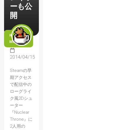
ーも公
開
READ
MORE
2014/04/15
Steamの早
期アクセス
で配信中の
ローグライ
ク風2Dシュ
ーター
『Nuclear
Throne』に
2人用の