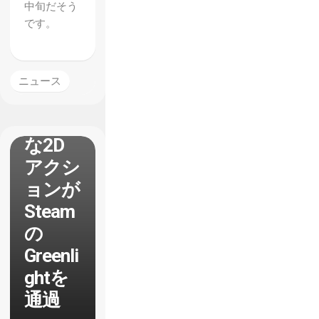
中旬だそう
en」開
です。
発者の
「悪魔
城ドラ
ニュース
キュ
ラ」的
な2D
アクシ
ョンが
Steam
の
Greenli
ghtを
通過