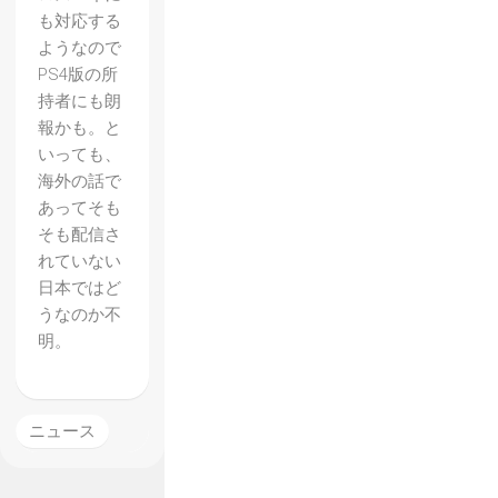
も対応する
ようなので
PS4版の所
持者にも朗
報かも。と
いっても、
海外の話で
あってそも
そも配信さ
れていない
日本ではど
うなのか不
【Risk
明。
of
Rain】
gog.co
ニュース
mにて
60%オ