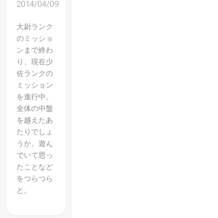
2014/04/09
大尉ランク
のミッショ
ンまで終わ
り、現在少
佐ランクの
ミッション
を進行中。
全体の中盤
を越えたあ
たりでしょ
【Goat
うか。遊ん
Simula
でいて思っ
tor】
たことなど
をつらつら
ヤギは
と。
1頭じ
ゃな