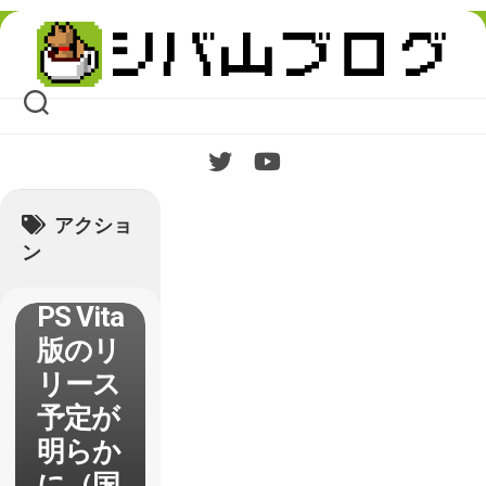
Skip
to
content
【Mer
cenary
Kings
】クロ
スバイ
アクショ
に対応
ン
した
PS Vita
版のリ
リース
予定が
明らか
に（国