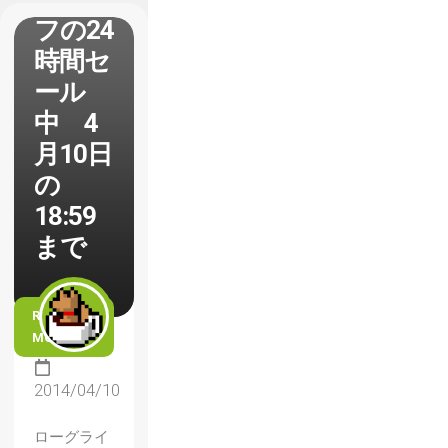
フの24
時間セ
ール
中 4
月10日
の
18:59
まで
READ
MORE
2014/04/10
ローグライ