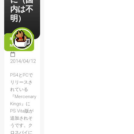
内は不
明）
READ
MORE
2014/04/12
PS4とPCで
リリースさ
れている
『Mercenary
Kings』に
PS Vita版が
追加されそ
うです。ク
ロスバイに