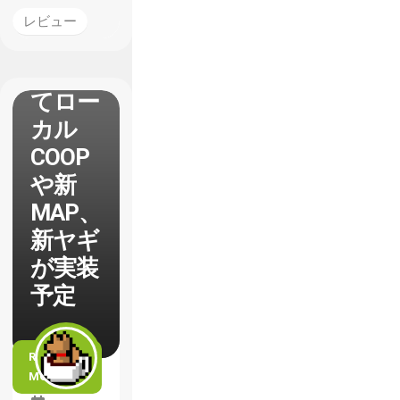
い パ
レビュー
ッチ
1.1に
てロー
カル
COOP
や新
MAP、
新ヤギ
が実装
予定
READ
MORE