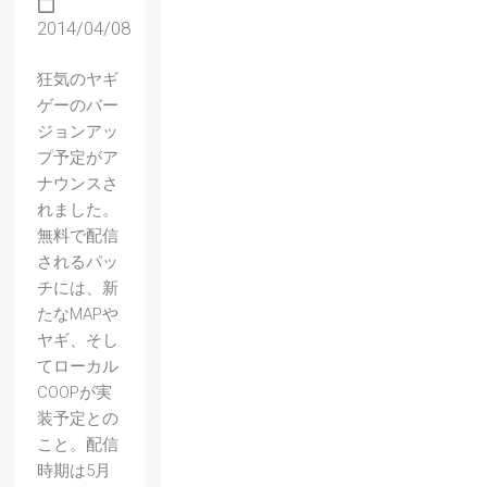
2014/04/08
狂気のヤギ
ゲーのバー
ジョンアッ
プ予定がア
ナウンスさ
れました。
無料で配信
されるパッ
チには、新
【Odal
たなMAPや
lus:
ヤギ、そし
The
てローカル
COOPが実
Dark
装予定との
Call】
こと。配信
「Onik
時期は5月