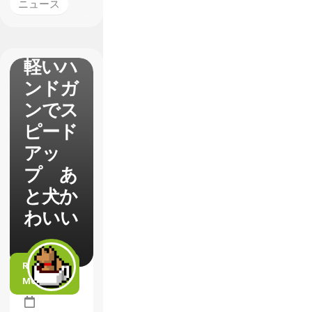
足りな
ニュース
い素材
よりも
軽いハ
ンドガ
ンでス
ピード
アッ
プ あ
と犬か
わいい
READ
MORE