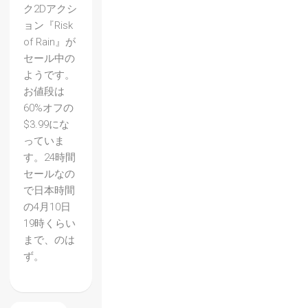
ク2Dアクシ
ョン『Risk
of Rain』が
セール中の
ようです。
お値段は
60%オフの
$3.99にな
っていま
【Mer
す。24時間
セールなの
cenary
で日本時間
Kings
の4月10日
】2nd
19時くらい
まで、のは
インプ
ず。
レッシ
ョン