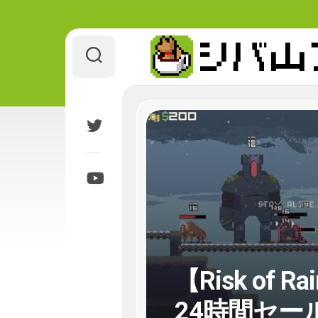
Skip
to
content
【Risk of 
24時間セール