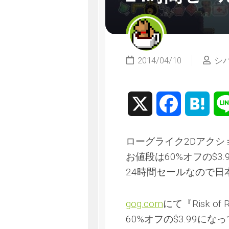
2014/04/10
シ
X
Facebook
Hate
ローグライク2Dアクション
お値段は60%オフの$3
24時間セールなので日
gog.com
にて『Risk o
60%オフの$3.99に