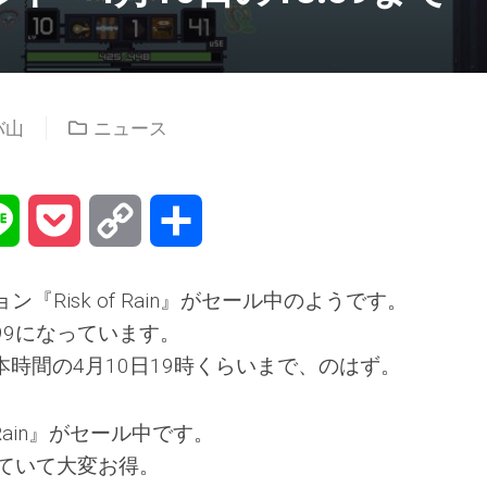
バ山
ニュース
na
Line
Pocket
Copy
共
Link
有
『Risk of Rain』がセール中のようです。
.99になっています。
本時間の4月10日19時くらいまで、のはず。
f Rain』がセール中です。
なっていて大変お得。