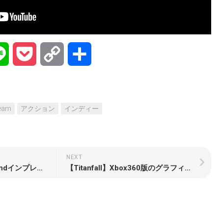
na
Line
Pocket
Copy
共
Link
有
eam
アクション
インディー
NEXT
【Mercenary Kings】2ndインプレッション 足りない素材よりも軽いハンドガンでスピードアップ あと犬かわいい
【Titanfall】Xbox360版のグラフィックやフレームレートなど各種比較まとめ