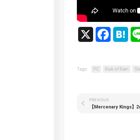
X
Facebook
Hate
Tags:
PC
Risk of Rain
St
PREVIOUS