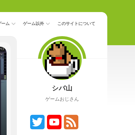
ゲーム
ゲーム以外
このサイトについて
レ
二
ビ
次
ュ
元
ー
本
攻
映
略
画
シバ山
ニ
ュ
ゲームおじさん
ー
ス
プ
レ
Twitter
YouTube
Feed
イ
日