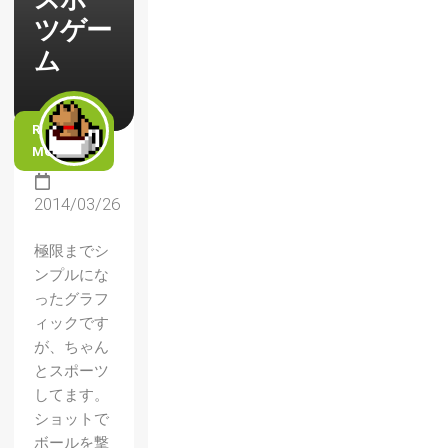
ツゲー
ム
READ
MORE
2014/03/26
極限までシ
ンプルにな
ったグラフ
ィックです
が、ちゃん
とスポーツ
してます。
ショットで
ボールを撃