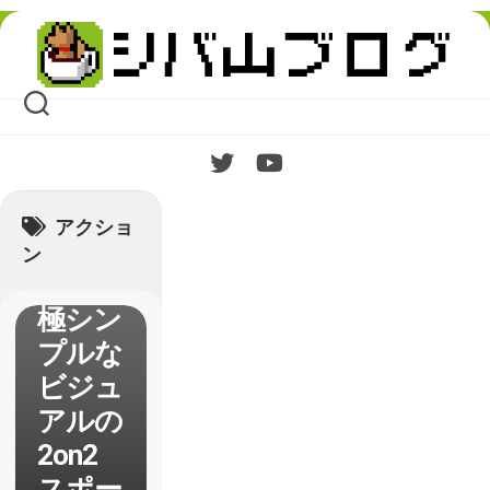
Skip
【Vide
to
content
oball】
これが
本当の
e-
Sports
アクショ
なの
ン
か…
極シン
プルな
ビジュ
アルの
2on2
スポー