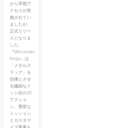
から早期ア
クセスが実
施されてい
ましたが、
正式リリー
スとなりま
した。
『Mercenary
Kings』は
「メタルス
ラッグ」を
彷彿とさせ
る繊細なド
ット絵の2D
アクショ
ン。豊富な
【LAM
ミッション
A with
とカスタマ
a
イズ要素も