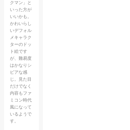
クマン」と
いった方が
いいかも。
かわいらし
いデフォル
メキャラク
ターのドッ
ト絵です
が、難易度
はかなりシ
【Land
ビアな感
slide
じ。見た目
だけでなく
McQue
内容もファ
en】ブ
ミコン時代
リーフ
風になって
いるようで
ケース
す。
に乗っ