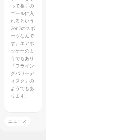
って相手の
ゴールに入
れるという
2on2のスポ
ーツなんで
す。エアホ
ッケーのよ
うでもあり
「フライン
【Mer
グパワーデ
cenary
ィスク」の
ようでもあ
Kings
ります。
】
Steam
で正式
ニュース
リリー
ス ス