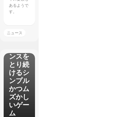
あるようで
BEER!
す。
】ラマ
の頭に
ビール
ニュース
をのせ
てバラ
ンスを
とり続
けるシ
ンプル
かつム
ズかし
いゲー
ム