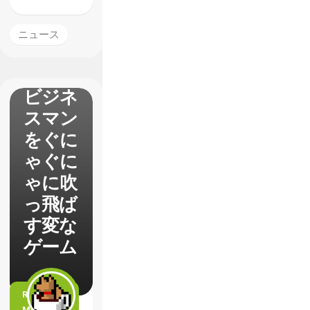
てNY
の坂道
ニュース
を滑り
ながら
ビジネ
スマン
をぐに
ゃぐに
ゃに吹
っ飛ば
す変な
ゲーム
READ
MORE