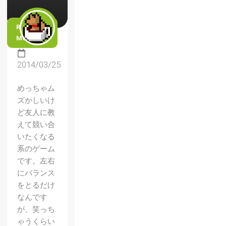
READ
MORE
2014/03/25
めっちゃム
ズかしいけ
ど友人に教
えて競い合
いたくなる
系のゲーム
です。左右
にバランス
をとるだけ
なんです
が、笑っち
ゃうくらい