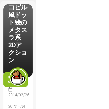
コピル
風ドッ
ト絵の
メタス
ラ系
2Dア
クショ
ン
READ
MORE
2014/03/26
2013年7月