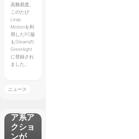
【Rex
高難易度。
Rocket
このたび
】8bit
Leap
Motionを利
風ドッ
用したPC版
ト絵に
もSteamの
カッコ
Greenlight
に登録され
イイチ
ました。
ップチ
ューン
のメト
ニュース
ロイド
ヴァニ
ア系ア
クショ
ンが