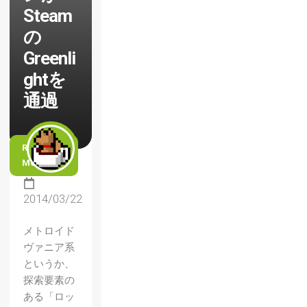
Steam
の
Greenli
ghtを
通過
READ
MORE
2014/03/22
メトロイド
ヴァニア系
というか、
探索要素の
ある「ロッ