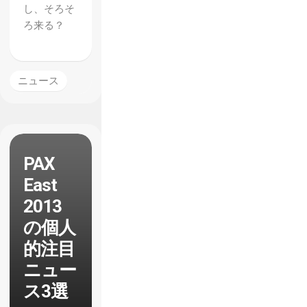
し、そろそ
ろ来る？
ニュース
PAX
East
2013
の個人
的注目
ニュー
ス3選