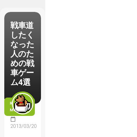
戦車道
したく
なった
人のた
めの戦
車ゲー
ム4選
READ
MORE
2013/03/20