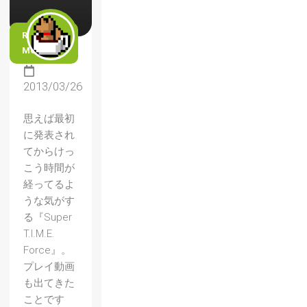
READ
MORE
2013/03/26
思えば最初
に発表され
てからけっ
こう時間が
経ってるよ
うな気がす
る『Super
T.I.M.E.
Force』。
プレイ動画
も出てきた
ことです