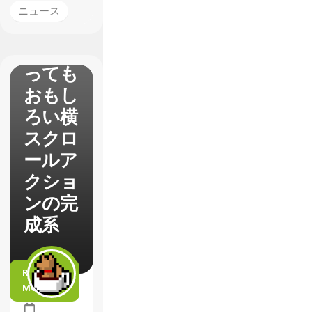
ルスラ
ニュース
ッグ】
いつや
っても
おもし
ろい横
スクロ
ールア
クショ
ンの完
成系
READ
MORE