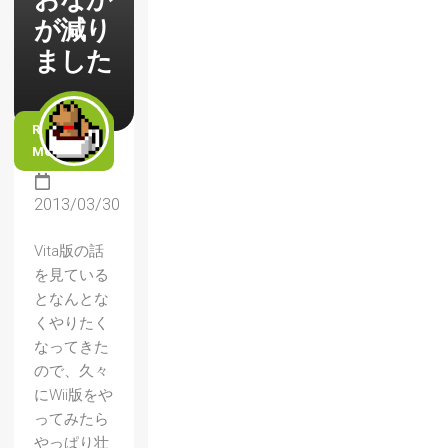
が減り
ました
READ
MORE
2013/03/30
Vita版の話
を見ている
となんとな
くやりたく
なってきた
ので、久々
にWii版をや
ってみたら
やっぱり壮