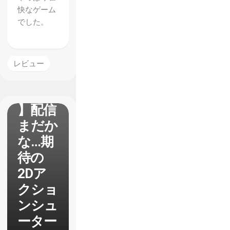
快なゲーム
でした。
【Supe
r
レビュー
T.I.M.E.
Force
】配信
まだか
な…期
待の
2Dア
クショ
ンシュ
ーター