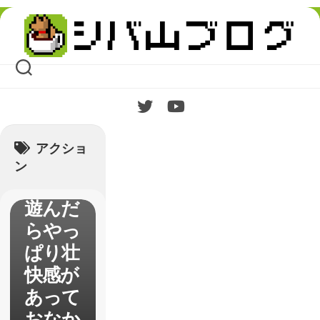
Skip
to
content
【朧村
アクショ
正】
ン
久々に
遊んだ
らやっ
ぱり壮
快感が
あって
おなか