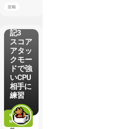
【BBC
攻略
P】プ
レイ日
記3
スコア
アタッ
クモー
ドで強
いCPU
相手に
練習
READ
MORE