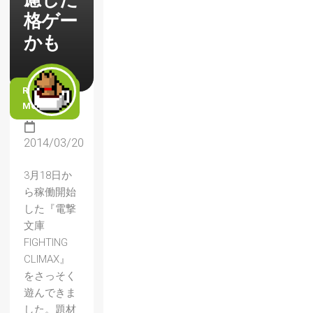
格ゲー
かも
READ
MORE
2014/03/20
3月18日か
ら稼働開始
した『電撃
文庫
FIGHTING
CLIMAX』
をさっそく
遊んできま
した。題材