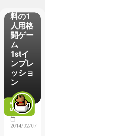
基本無
料の1
人用格
闘ゲー
ム
1stイ
ンプレ
ッショ
ン
READ
MORE
2014/02/07