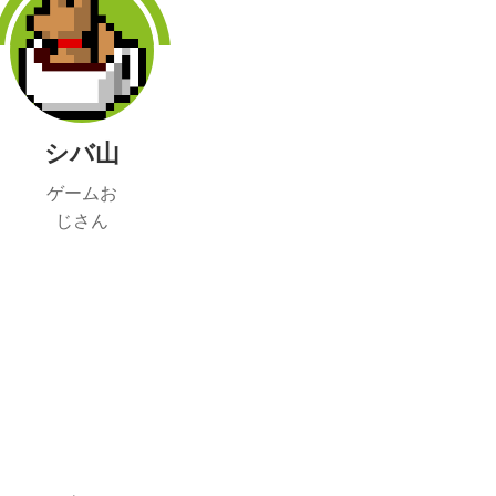
シバ山
ゲームお
じさん