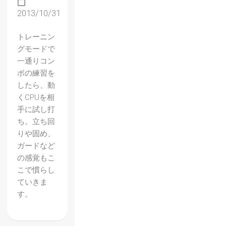
2013/10/31
トレーニン
グモードで
一通りコン
ボの練習を
したら、動
くCPUを相
手に試し打
ち。立ち回
りや固め、
ガードなど
の感覚もこ
こで慣らし
ていきま
す。
【BBC