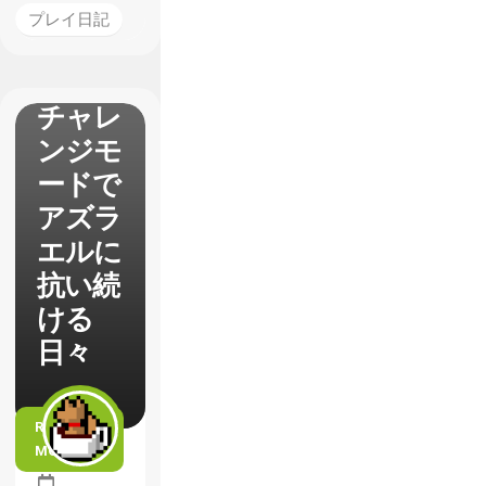
P】プ
プレイ日記
レイ日
記2
チャレ
ンジモ
ードで
アズラ
エルに
抗い続
ける
日々
READ
MORE