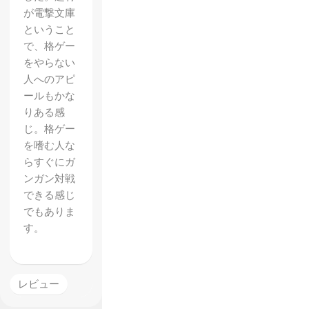
が電撃文庫
ということ
で、格ゲー
をやらない
人へのアピ
ールもかな
りある感
じ。格ゲー
を嗜む人な
らすぐにガ
ンガン対戦
【ソウ
できる感じ
でもありま
ルキャ
す。
リバ
ー ロ
ストソ
レビュー
ーズ】