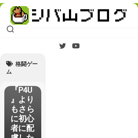
FIGHTI
Skip
NG
to
content
CLIMA
X】遊
んでき
たので
プレイ
格闘ゲー
レポな
ム
ど
『P4U
』より
もさら
に初心
者に配
慮した