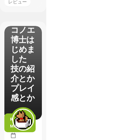
レビュー
【BBC
P】コ
コノエ
博士は
じめま
した
技の紹
介とか
プレイ
感とか
READ
MORE