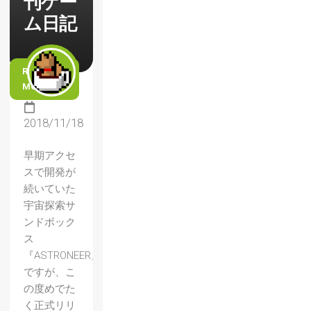
刊ゲー
ム日記
READ
MORE
2018/11/18
早期アクセ
スで開発が
続いていた
宇宙探索サ
ンドボック
ス
『ASTRONEER』
ですが、こ
の度めでた
く正式リリ