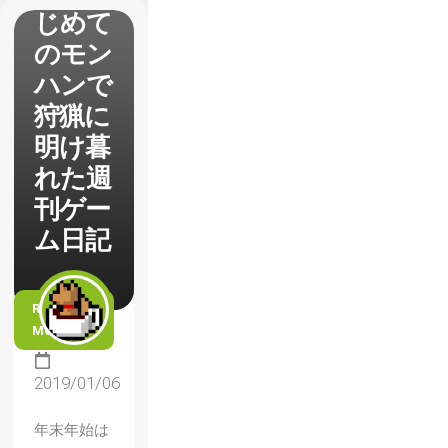
じめて
のモン
ハンで
狩猟に
明け暮
れた週
刊ゲー
ム日記
READ
MORE
2019/01/06
年末年始は