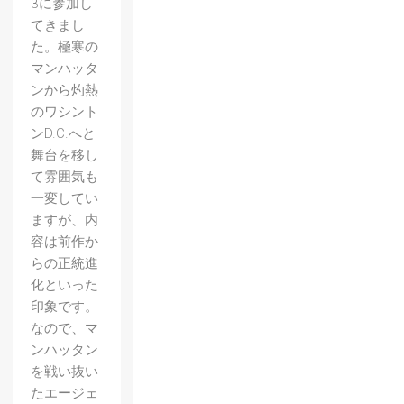
βに参加し
てきまし
た。極寒の
マンハッタ
ンから灼熱
のワシント
ンD.C.へと
舞台を移し
て雰囲気も
一変してい
ますが、内
容は前作か
らの正統進
化といった
印象です。
なので、マ
ンハッタン
を戦い抜い
たエージェ