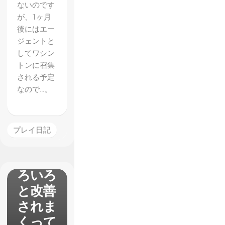
ないのです
が、1ヶ月
後にはエー
ジェントと
【The
してワシン
Divisio
トンに召集
される予定
n2】プ
なので…。
ライベ
ートβ
プレイ
プレイ日記
レポー
ト い
ろいろ
と改善
されま
くって