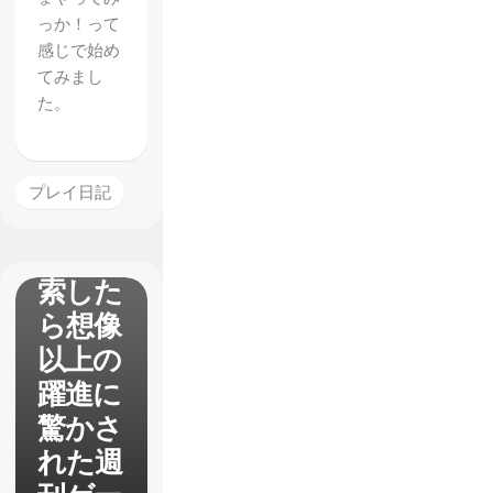
っか！って
感じで始め
てみまし
た。
【AST
RONEE
R】
プレイ日記
久々に
宇宙探
索した
ら想像
以上の
躍進に
驚かさ
れた週