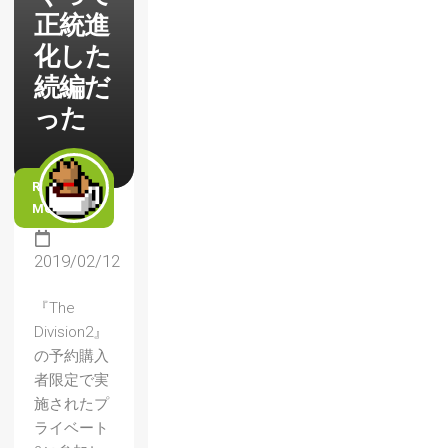
正統進
化した
続編だ
った
READ
MORE
2019/02/12
『The
Division2』
の予約購入
者限定で実
施されたプ
ライベート