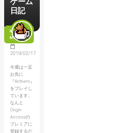
ゲーム
日記
READ
MORE
2019/02/17
今週は一足
お先に
『Anthem』
をプレイし
ています。
なんと
Origin
Accessの
プレミアに
登録するだ