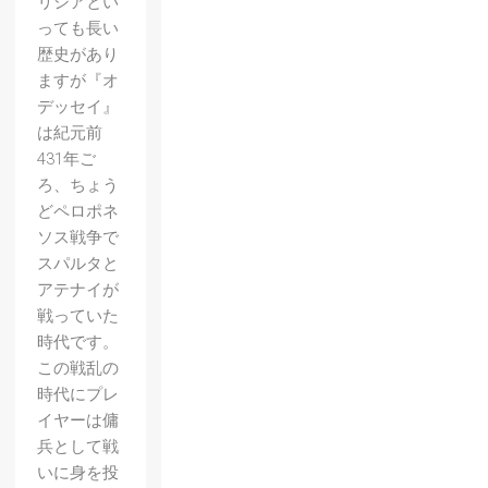
リシアとい
っても長い
歴史があり
ますが『オ
デッセイ』
は紀元前
431年ご
ろ、ちょう
どペロポネ
ソス戦争で
スパルタと
アテナイが
戦っていた
時代です。
この戦乱の
時代にプレ
イヤーは傭
兵として戦
いに身を投