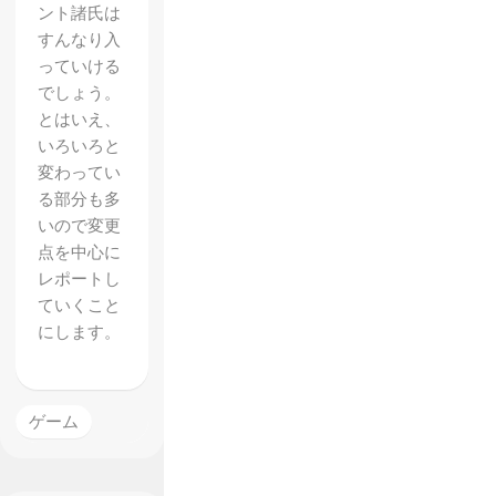
ント諸氏は
すんなり入
っていける
でしょう。
とはいえ、
いろいろと
変わってい
る部分も多
いので変更
点を中心に
レポートし
ていくこと
【モン
にします。
スター
ハンタ
ー：ワ
ゲーム
ール
ド】は