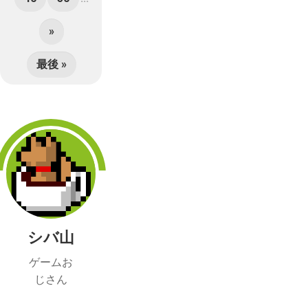
»
最後 »
シバ山
ゲームお
じさん