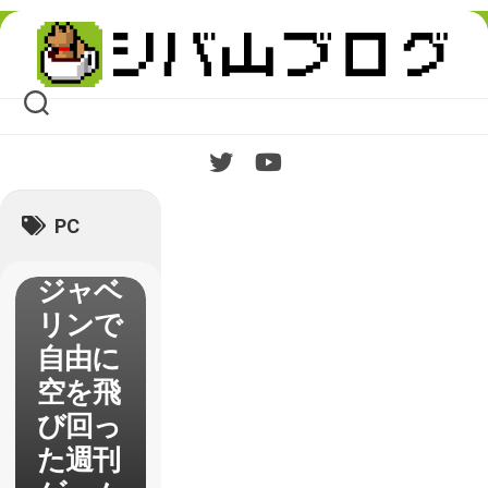
Skip
to
content
【Anth
PC
em】
ジャベ
リンで
自由に
空を飛
び回っ
た週刊