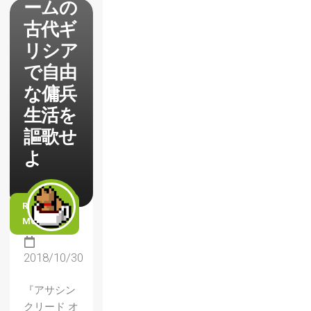
ームの
古代ギ
リシア
で自由
な傭兵
生活を
謳歌せ
よ
READ
MORE
2018/10/30
『アサシン
クリード オ