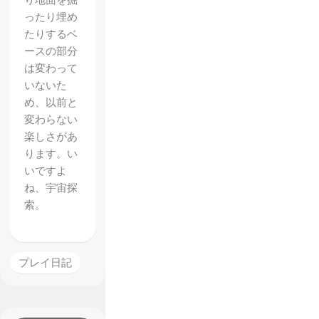
り地面を掘
ったり埋め
たりするベ
ースの部分
は変わって
いないた
め、以前と
変わらない
【アサ
楽しさがあ
シンク
ります。い
リード
いですよ
ね、宇宙探
オデッ
索。
セイ】
レビュ
ー 圧
プレイ日記
倒的な
ボリュ