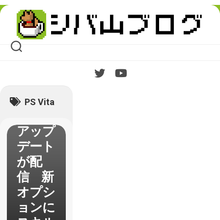
ン】
Skip
to
PS3と
content
PS Vita
のクロ
スプレ
イ対応
を含む
PS Vita
第4弾
アップ
デート
が配
信 新
オプシ
ョンに