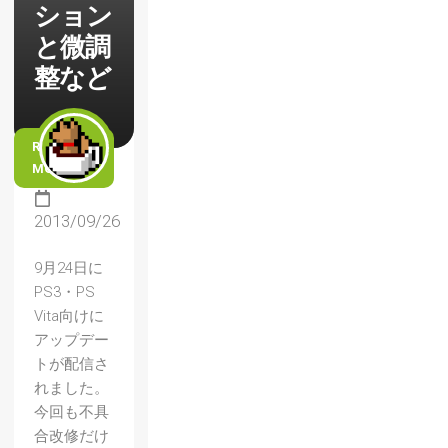
ション
と微調
整など
READ
MORE
2013/09/26
9月24日に
PS3・PS
Vita向けに
アップデー
トが配信さ
【ドラ
れました。
今回も不具
ゴンズ
合改修だけ