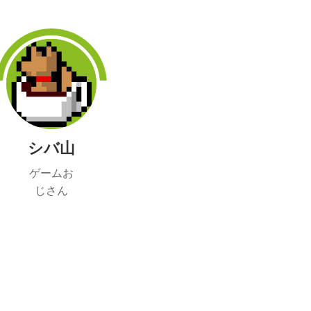
シバ山
ゲームお
じさん