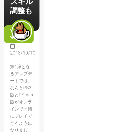
スキル
調整も
READ
MORE
2013/10/10
第4弾とな
るアップデ
ートでは、
なんとPS3
版とPS Vita
版がオンラ
インで一緒
にプレイで
きるように
なりまし