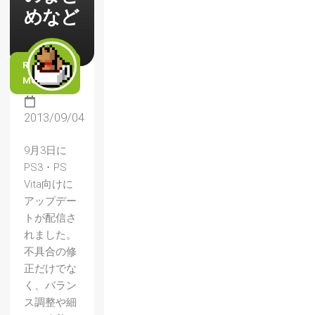
めなど
READ
MORE
2013/09/04
9月3日に
PS3・PS
Vita向けに
アップデー
トが配信さ
れました。
不具合の修
正だけでな
く、バラン
ス調整や細