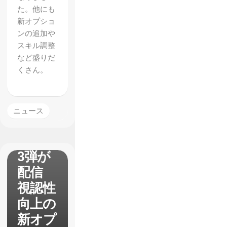
た。他にも
新オプショ
ンの追加や
スキル調整
など盛りだ
【ドラ
くさん。
ゴンズ
クラウ
ン】ア
ニュース
ップデ
ート第
3弾が
配信
視認性
向上の
新オプ