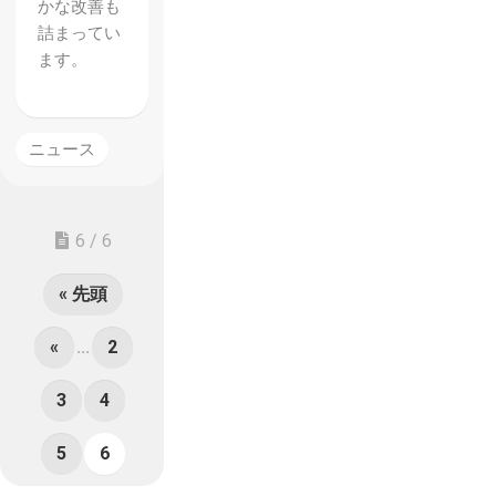
かな改善も
詰まってい
ます。
ニュース
6 / 6
« 先頭
«
...
2
3
4
5
6