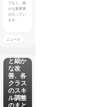
クラウ
でなく、細
ン】ア
かな新要素
が入ってい
ップデ
ます。
ート第
2弾が
配信
ニュース
視認性
アップ
と細か
な改
善、各
クラス
のスキ
ル調整
のまと