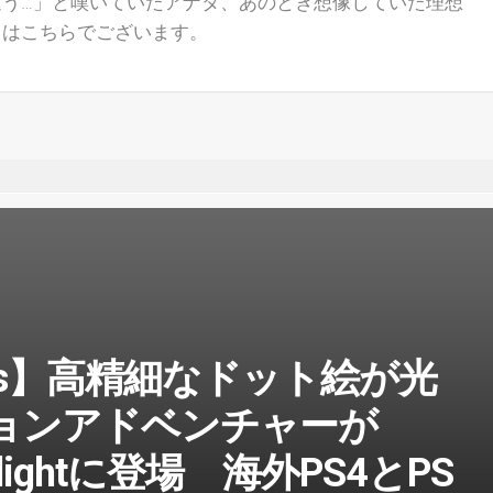
違う…」と嘆いていたアナタ、あのとき想像していた理想
』はこちらでございます。
lasts】高精細なドット絵が光
ションアドベンチャーが
enlightに登場 海外PS4とPS