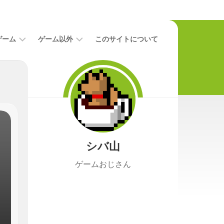
ゲーム
ゲーム以外
このサイトについて
レ
二
ビ
次
ュ
元
ー
本
攻
映
略
画
シバ山
ニ
ュ
ゲームおじさん
ー
ス
プ
レ
イ
日