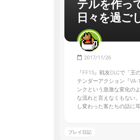
テルを作っ
日々を過ご
2017/11/26
『FF15』戦友DLCで
テンダーアクション『VA-1
ンクという急激な変化の
な流れと言えなくもない
し変わった客たちの話に
プレイ日記