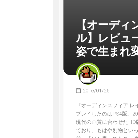
【オーディ
ル】レビュ
姿で生まれ
2016/01/25
『オーディンスフィア レ
プレイしたのはPS4版。2
現代の画質に合わせたHD
ており、もはや別物といっ