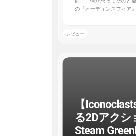
前、「何か思ってたのと
の『オーディンスフィア
レビュー
【Iconoc
る2Dアク
Steam Gre