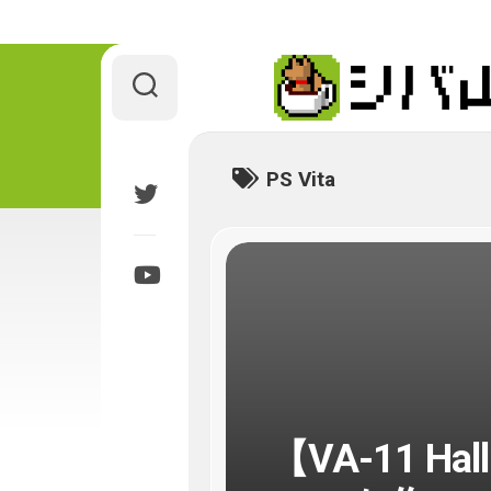
Skip
to
content
PS Vita
【VA-11 