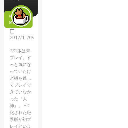
READ
MORE
2012/11/09
PS2版は未
プレイ。ず
っと気にな
っていたけ
ど機を逃し
てプレイで
きていなか
った『大
神』。 HD
化された絶
景版が初プ
レイという