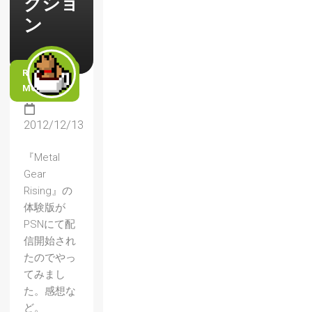
クショ
ン
READ
MORE
2012/12/13
『Metal
Gear
Rising』の
体験版が
PSNにて配
信開始され
たのでやっ
てみまし
た。感想な
ど。