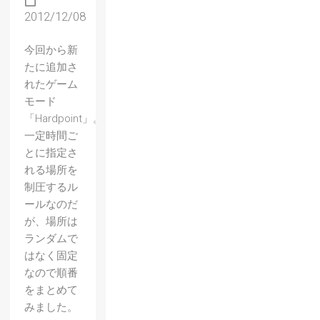
2012/12/08
今回から新
たに追加さ
れたゲーム
モード
「Hardpoint」。
一定時間ご
とに指定さ
れる場所を
制圧するル
ールなのだ
が、場所は
ランダムで
はなく固定
【CoD
なので順番
をまとめて
：
みました。
BO2】