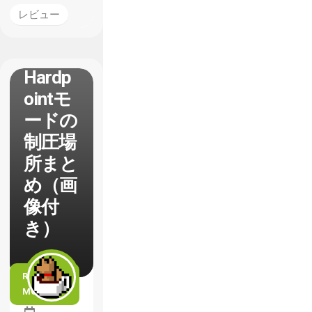
【CoD
レビュー
：
BO2】
Hardp
ointモ
ードの
制圧場
所まと
め（画
像付
き）
READ
MORE