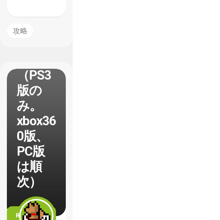
12月6
日配信
攻略
のパッ
チ内容
（PS3
版の
み。
xbox36
0版、
PC版
は順
次）
READ