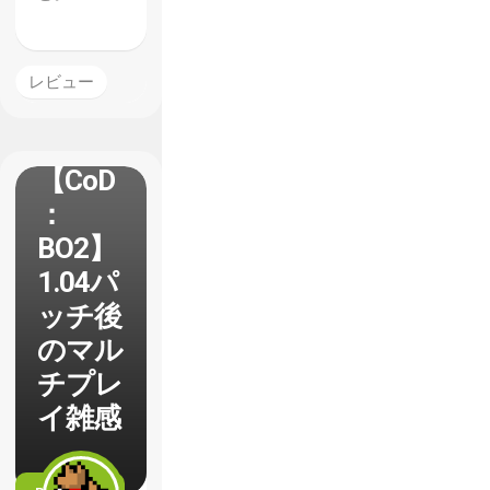
レビュー
【CoD
：
BO2】
1.04パ
ッチ後
のマル
チプレ
イ雑感