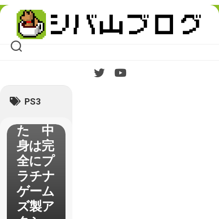
ルギア
Skip
to
ライジ
content
ング】
体験版
が配信
された
のでや
PS3
ってみ
た 中
身は完
全にプ
ラチナ
ゲーム
ズ製ア