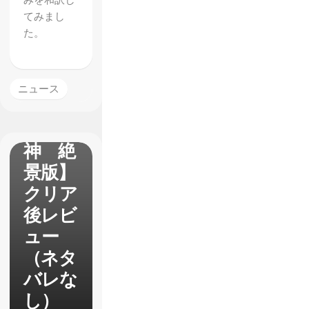
みを和訳し
てみまし
た。
ニュース
【大
神 絶
景版】
クリア
後レビ
ュー
（ネタ
バレな
し）