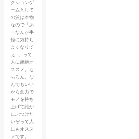
クションゲ
ームとして
の質は本物
なので「あ
ーなんか手
軽に気持ち
よくなりて
ぇ…」って
人に超絶オ
ススメ。も
ちろん、な
んでもいい
から念力で
モノを持ち
上げて誰か
にぶつけた
いぞって人
にもオスス
メです。