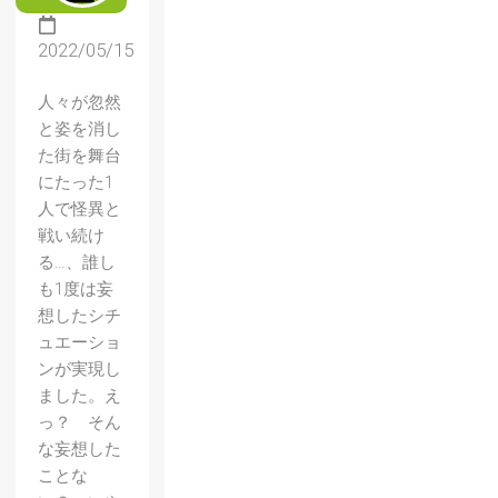
2022/05/15
人々が忽然
と姿を消し
た街を舞台
にたった1
人で怪異と
戦い続け
る…、誰し
も1度は妄
想したシチ
ュエーショ
ンが実現し
ました。え
っ？ そん
な妄想した
ことな