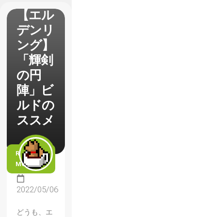
【エル
デンリ
ング】
「輝剣
の円
陣」ビ
ルドの
ススメ
READ
MORE
2022/05/06
どうも、エ