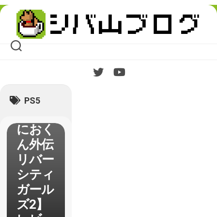
Skip
to
content
【熱血
PS5
硬派く
におく
ん外伝
リバー
シティ
ガール
ズ2】