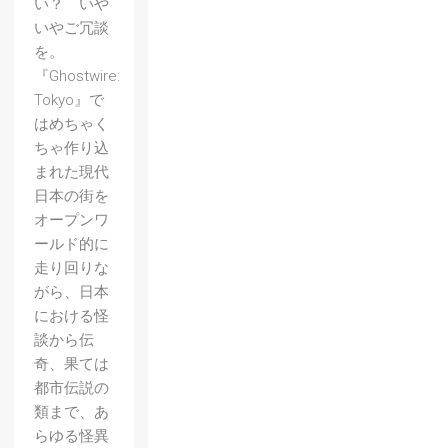
い？ いや
いやご冗談
を。
『Ghostwire:
Tokyo』で
はめちゃく
ちゃ作り込
まれた現代
日本の街を
オープンワ
ールド的に
走り回りな
がら、日本
における怪
談から伝
奇、果ては
都市伝説の
類まで、あ
らゆる怪異