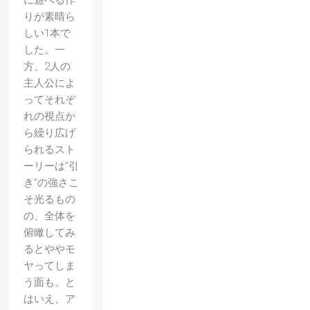
に遊べる作
りが素晴ら
しい1本で
した。一
方、2人の
主人公によ
ってそれぞ
れの視点か
ら繰り広げ
られるスト
ーリーは”引
き”の強さこ
そ光るもの
の、全体を
俯瞰してみ
るとややモ
ヤってしま
う面も。と
はいえ、ア