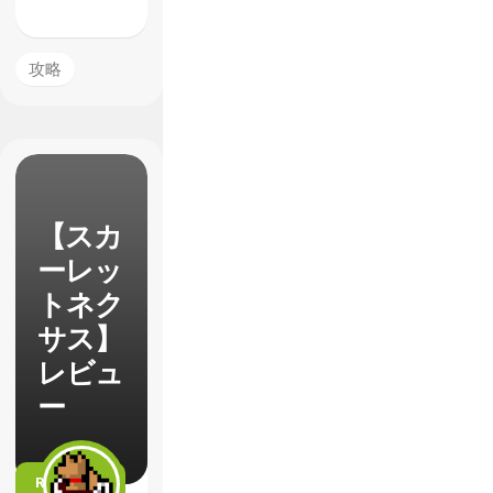
攻略
【スカ
ーレッ
トネク
サス】
レビュ
ー
READ