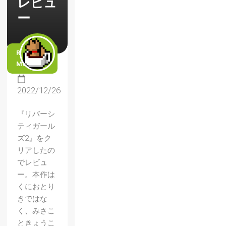
レビュ
ー
READ
MORE
2022/12/26
『リバーシ
ティガール
ズ2』をク
リアしたの
でレビュ
ー。本作は
くにおとり
きではな
く、みさこ
ときょうこ