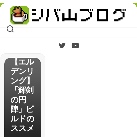
Skip
to
content
【エル
デンリ
ング】
「輝剣
の円
陣」ビ
ルドの
ススメ