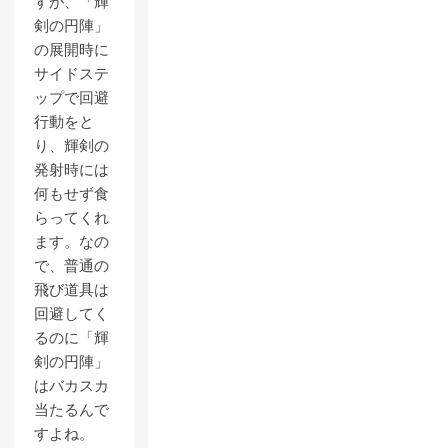
すが、「輝
剣の円陣」
の展開時に
サイドステ
ップで回避
行動をと
り、輝剣の
発射時には
何もせず食
らってくれ
ます。なの
で、普通の
飛び道具は
回避してく
るのに「輝
剣の円陣」
はバカスカ
当たるんで
すよね。