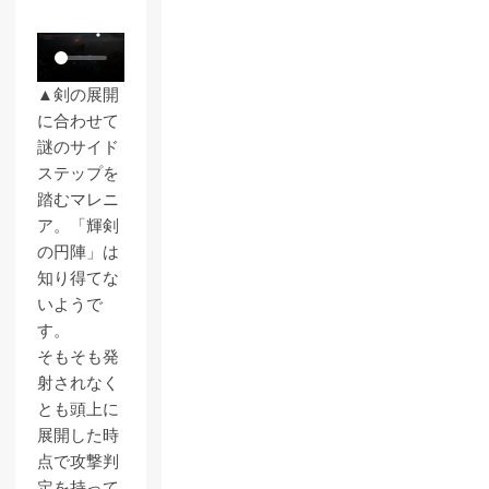
▲剣の展開
に合わせて
謎のサイド
ステップを
踏むマレニ
ア。「輝剣
の円陣」は
知り得てな
いようで
す。
そもそも発
射されなく
とも頭上に
展開した時
点で攻撃判
定を持って