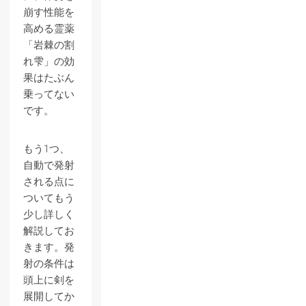
崩す性能を
高める霊薬
「岩棘の割
れ雫」の効
果はたぶん
乗ってない
です。
もう1つ、
自動で発射
される点に
ついてもう
少し詳しく
解説してお
きます。発
射の条件は
頭上に剣を
展開してか