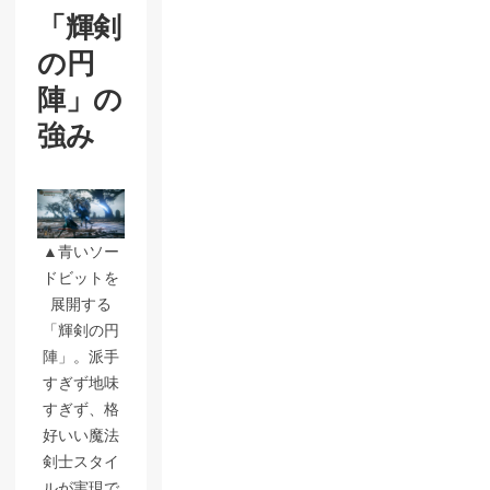
「輝剣
の円
陣」の
強み
▲青いソー
ドビットを
展開する
「輝剣の円
陣」。派手
すぎず地味
すぎず、格
好いい魔法
剣士スタイ
ルが実現で