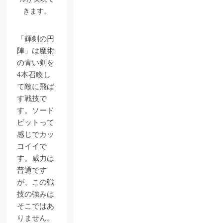
きます。
「輝剣の円
陣」は魔術
の青い剣を
4本召喚し
て敵に飛ば
す戦技で
す。ソード
ビットって
感じでカッ
コイイで
す。威力は
普通です
が、この戦
技の強みは
そこではあ
りません。